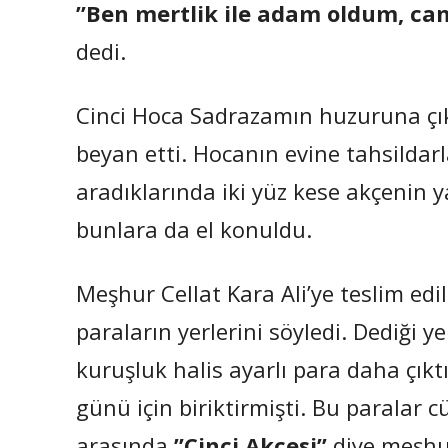
”Ben mertlik ile adam oldum, ca
dedi.
Cinci Hoca Sadrazamın huzuruna çıka
beyan etti. Hocanın evine tahsildarla
aradıklarında iki yüz kese akçenin y
bunlara da el konuldu.
Meşhur Cellat Kara Ali’ye teslim edil
paraların yerlerini söyledi. Dediği y
kuruşluk halis ayarlı para daha çıkt
günü için biriktirmişti. Bu paralar c
arasında
”Cinci Akçesi”
diye meşhu