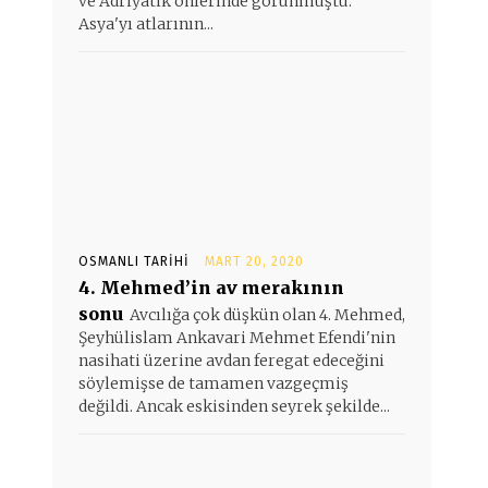
ve Adriyatik önlerinde görünmüştü.
Asya'yı atlarının...
OSMANLI TARIHI
MART 20, 2020
4. Mehmed’in av merakının
sonu
Avcılığa çok düşkün olan 4. Mehmed,
Şeyhülislam Ankavari Mehmet Efendi'nin
nasihati üzerine avdan feregat edeceğini
söylemişse de tamamen vazgeçmiş
değildi. Ancak eskisinden seyrek şekilde...