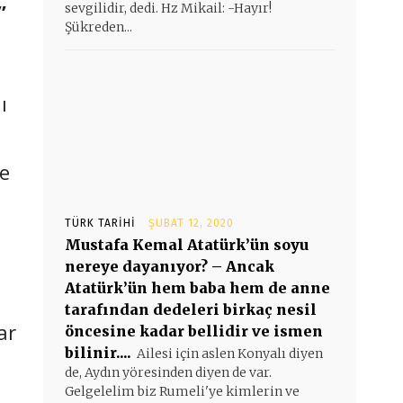
”
sevgilidir, dedi. Hz Mikail: -Hayır!
Şükreden...
ı
ve
TÜRK TARIHI
ŞUBAT 12, 2020
Mustafa Kemal Atatürk’ün soyu
nereye dayanıyor? – Ancak
Atatürk’ün hem baba hem de anne
tarafından dedeleri birkaç nesil
ar
öncesine kadar bellidir ve ismen
bilinir....
Ailesi için aslen Konyalı diyen
de, Aydın yöresinden diyen de var.
Gelgelelim biz Rumeli'ye kimlerin ve