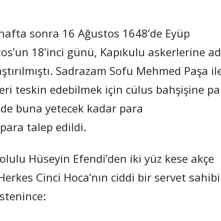
afta sonra 16 Ağustos 1648’de Eyüp
tos’un 18’inci günü, Kapıkulu askerlerine a
laştırılmıştı. Sadrazam Sofu Mehmed Paşa il
ri teskin edebilmek için cülus bahşişine pa
ede buna yetecek kadar para
ara talep edildi.
lulu Hüseyin Efendi’den iki yüz kese akçe
erkes Cinci Hoca’nın ciddi bir servet sahibi
stenince: