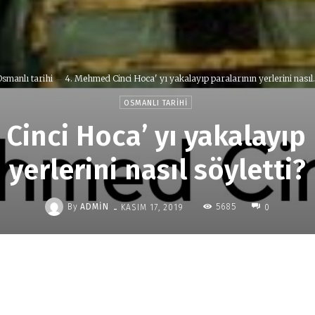
smanlı tarihi
4. Mehmed Cinci Hoca' yı yakalayıp paralarının yerlerini nasıl.
OSMANLI TARIHI
Cinci Hoca’ yı yakalayıp 
yerlerini nasıl söyletti?
-
By
ADMIN
5685
KASIM 17, 2019
0
Paylaş