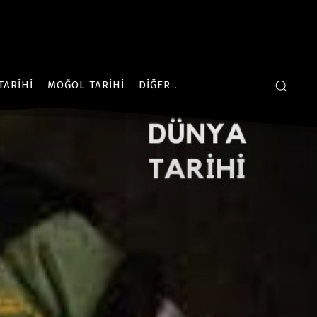
TARIHI
MOĞOL TARIHI
DIĞER