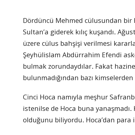
Dördüncü Mehmed cülusundan bir h
Sultan’a giderek kılıç kuşandı. Ağus
üzere cülus bahşişi verilmesi karar
Şeyhülislam Abdürrahim Efendi aske
bulmak zorundaydılar. Fakat hazin
bulunmadığından bazı kimselerden p
Cinci Hoca namıyla meşhur Safranbo
istenilse de Hoca buna yanaşmadı. H
olduğunu biliyordu. Hoca’dan para i