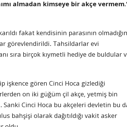
nımı almadan kimseye bir akçe vermem.
rıldı fakat kendisinin parasının olmadığın
r görevlendirildi. Tahsildarlar evi
anı sıra birçok kıymetli hediye de buldular 
ip işkence gören Cinci Hoca gizlediği
erlerden on iki güğüm çil akçe, yetmiş bin
ı. Sanki Cinci Hoca bu akçeleri devletin bu d
ülus bahşişi olarak dağıtıldığı vakit asker
r oldu.