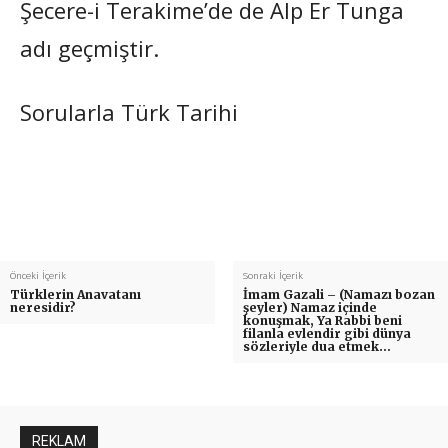
Şecere-i Terakime’de de Alp Er Tunga
adı geçmiştir.
Sorularla Türk Tarihi
Önceki İçerik
Sonraki İçerik
Türklerin Anavatanı
İmam Gazali – (Namazı bozan
neresidir?
şeyler) Namaz içinde
konuşmak, Ya Rabbi beni
filanla evlendir gibi dünya
sözleriyle dua etmek…
REKLAM