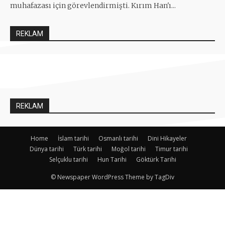
muhafazası için görevlendirmişti. Kırım Han'ı...
REKLAM
REKLAM
Home
İslam tarihi
Osmanlı tarihi
Dini Hikayeler
Dünya tarihi
Türk tarihi
Moğol tarihi
Timur tarihi
Selçuklu tarihi
Hun Tarihi
Göktürk Tarihi
© Newspaper WordPress Theme by TagDiv