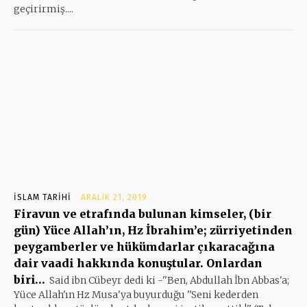
geçirirmiş....
İSLAM TARIHI
ARALIK 21, 2019
Firavun ve etrafında bulunan kimseler, (bir
gün) Yüce Allah’ın, Hz İbrahim’e; zürriyetinden
peygamberler ve hükümdarlar çıkaracağına
dair vaadi hakkında konuştular. Onlardan
biri…
Said ibn Cübeyr dedi ki -''Ben, Abdullah İbn Abbas'a;
Yüce Allah'ın Hz Musa'ya buyurduğu ''Seni kederden