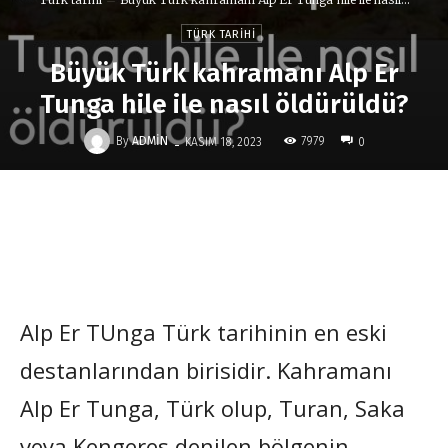
TÜRK TARIHI
Büyük Türk kahramanı Alp Er
Tunga hile ile nasıl öldürüldü?
-
By
ADMIN
7979
KASIM 18, 2023
0
Alp Er TUnga Türk tarihinin en eski
destanlarından birisidir. Kahramanı
Alp Er Tunga, Türk olup, Turan, Saka
veya Kengeres denilen bölgenin