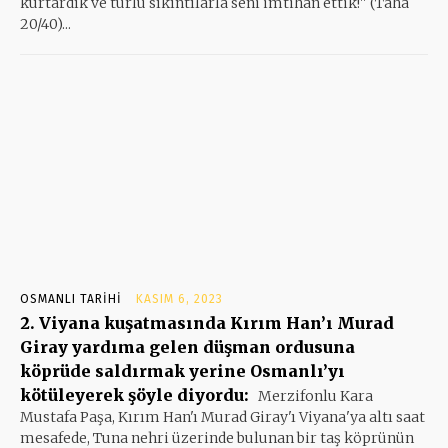
kurtardık ve türlü sıkıntılarla seni imtihan ettik!'' (Taha
20/40)...
OSMANLI TARIHI
KASIM 6, 2023
2. Viyana kuşatmasında Kırım Han’ı Murad
Giray yardıma gelen düşman ordusuna
köprüde saldırmak yerine Osmanlı’yı
kötüleyerek şöyle diyordu:
Merzifonlu Kara
Mustafa Paşa, Kırım Han'ı Murad Giray'ı Viyana'ya altı saat
mesafede, Tuna nehri üzerinde bulunan bir taş köprünün