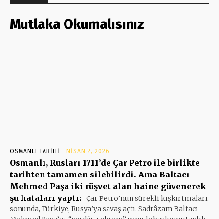
Mutlaka Okumalısınız
OSMANLI TARIHI
NISAN 2, 2026
Osmanlı, Rusları 1711’de Çar Petro ile birlikte
tarihten tamamen silebilirdi. Ama Baltacı
Mehmed Paşa iki rüşvet alan haine güvenerek
şu hataları yaptı:
Çar Petro’nun sürekli kışkırtmaları
sonunda, Türkiye, Rusya’ya savaş açtı. Sadrâzam Baltacı
Mehmed Paşa’ya “serdâr-ı ekrem” sanıyle başkomutanlık