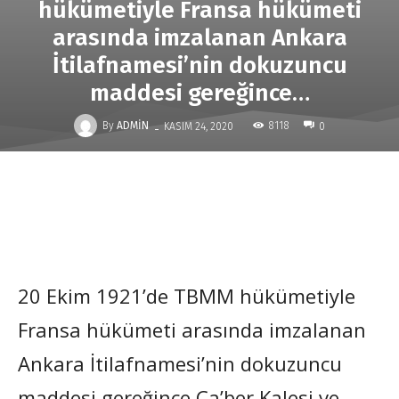
hükümetiyle Fransa hükümeti
arasında imzalanan Ankara
İtilafnamesi’nin dokuzuncu
maddesi gereğince…
-
By
ADMIN
8118
KASIM 24, 2020
0
20 Ekim 1921’de TBMM hükümetiyle
Fransa hükümeti arasında imzalanan
Ankara İtilafnamesi’nin dokuzuncu
maddesi gereğince Ca’ber Kalesi ve