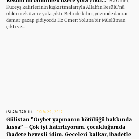
Resülü’nü öldürmek üzere yola çıktı…
Hz Ömer,
Kureyş kafirlerinin kışkırtmalarıyla Allah'ın Resülü'nü
öldürmek üzere yola çıktı. Belinde kılıcı, yüzünde damar
damar gazap gidiyordu Hz Ömer: Yoluna bir Müslüman
çıktı ve...
İSLAM TARIHI
EKIM 29, 2017
Gülistan ”Gıybet yapmanın kötülüğü hakkında
kıssa” – Çok iyi hatırlıyorum. çocukluğumda
ibadete hevesli idim. Geceleri kalkar, ibadetle