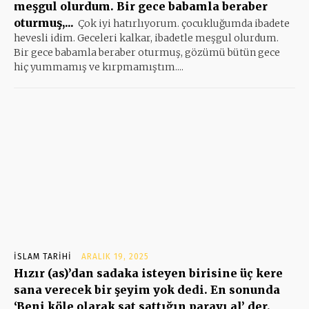
meşgul olurdum. Bir gece babamla beraber
oturmuş,...
Çok iyi hatırlıyorum. çocukluğumda ibadete
hevesli idim. Geceleri kalkar, ibadetle meşgul olurdum.
Bir gece babamla beraber oturmuş, gözümü bütün gece
hiç yummamış ve kırpmamıştım....
İSLAM TARIHI
ARALIK 19, 2025
Hızır (as)’dan sadaka isteyen birisine üç kere
sana verecek bir şeyim yok dedi. En sonunda
‘Beni köle olarak sat sattığın parayı al’ der.