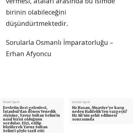
vermesi, ataları arasında bu isimde
birinin olabileceğini
düşündürtmektedir.
Sorularla Osmanlı İmparatorluğu –
Erhan Afyoncu
Önceki İçerik
Sonraki İçerik
Devletin ileri gelenleri,
Hz Hasan, Muaviye’ye karşı
İstanbul’dan dönen Venedik
neden Halifelik’ten vazgeçti?
elçisine, Yavuz Sultan Selim’in
Hz Ali’nin şehit edilmesi
nasıl birisi olduğunu
sonrasında
sordular. Elçi, ezilip
büzülerek Yavuz Sultan
Selim’i şöyle tarif etti: