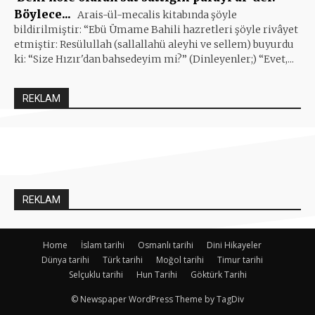
Böylece...
Arais-ül-mecalis kitabında şöyle
bildirilmiştir: “Ebü Ümame Bahili hazretleri şöyle rivâyet
etmiştir: Resülullah (sallallahü aleyhi ve sellem) buyurdu
ki: “Size Hızır'dan bahsedeyim mi?” (Dinleyenler;) “Evet,...
REKLAM
REKLAM
Home
İslam tarihi
Osmanlı tarihi
Dini Hikayeler
Dünya tarihi
Türk tarihi
Moğol tarihi
Timur tarihi
Selçuklu tarihi
Hun Tarihi
Göktürk Tarihi
© Newspaper WordPress Theme by TagDiv