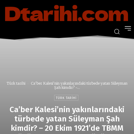
Türk tarihi
Ca'ber Kalesi'nin yakınlarındaki türbede yatan Süleyman
Şah kimdir? -...
TÜRK TARIHI
Ca’ber Kalesi’nin yakınlarındaki
türbede yatan Süleyman Şah
kimdir? – 20 Ekim 1921’de TBMM