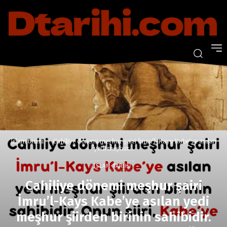
İslam tarihi
Cahiliye dönemi meşhur şairi İmru'l-Kays Kabe'ye asılan
yedi meşhur...
İSLAM TARIHI
Cahiliye dönemi meşhur şairi
İmru’l-Kays Kabe’ye asılan yedi
meşhur şiirden birinin sahibidir.