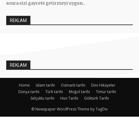
sonra sizi gayrete getirmeyi uygun...
REKLAM
REKLAM
Home
İslam tarihi
Osmanlı tarihi
Dini Hikayeler
Dünya tarihi
Türk tarihi
Moğol tarihi
Timur tarihi
Selçuklu tarihi
Hun Tarihi
Göktürk Tarihi
© Newspaper WordPress Theme by TagDiv