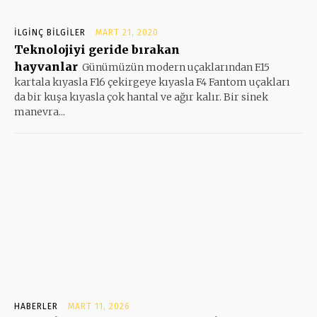
İLGINÇ BILGILER
MART 21, 2020
Teknolojiyi geride bırakan
hayvanlar
Günümüzün modern uçaklarından F.15
kartala kıyasla F16 çekirgeye kıyasla F4 Fantom uçakları
da bir kuşa kıyasla çok hantal ve ağır kalır. Bir sinek
manevra...
HABERLER
MART 11, 2026