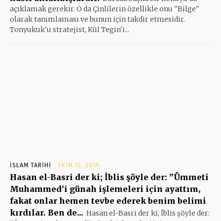
açıklamak gerekir. O da Çinlilerin özellikle onu ''Bilge''
olarak tanımlaması ve bunun için takdir etmesidir.
Tonyukuk'u stratejist, Kül Tegin'i...
İSLAM TARIHI
EKIM 12, 2019
Hasan el-Basri der ki; İblis şöyle der: ”Ümmeti
Muhammed’i günah işlemeleri için ayattım,
fakat onlar hemen tevbe ederek benim belimi
kırdılar. Ben de...
Hasan el-Basri der ki; İblis şöyle der: