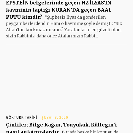
EPSTEİN belgelerinde geçen HZ İLYAS’IN
kavminin taptığı KURAN’DA geçen BAAL
PUTU kimdir?
”Şüphesiz İlyas da gönderilen
peygamberlerdendir. Hani o kavmine şöyle demişti: ”Siz
Allah’tan korkmaz mısınız? Yaratanların en güzeli olan,
sizin Rabbiniz, daha önce Atalarınızın Rabbi...
GÖKTÜRK TARIHI
ŞUBAT 8, 2020
Çinliler; Bilge Kağan, Tonyukuk, Kültegin’i
nasıl anlatmışlardır.
Burada başka bir konuyu da