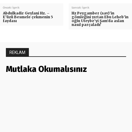
Önceki İçerik
Sonraki İçerik
Abdulkadir Geylani Hz. –
Hz Peygamber (sav)’in
E’üzü Besmele çekmenin 5
gömleğini yırtan Ebu Leheb’in
faydası
oğlu Uteybe’yi Şam’da aslan
nasıl parçaladı?
REKLAM
Mutlaka Okumalısınız