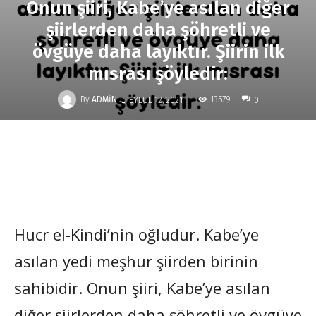
Onun şiiri, Kabe’ye asılan diğer
şiirlerden daha şöhretli ve
övgüye daha layıktır. Şiirin ilk
mısrası şöyledir:
-
By
ADMIN
13579
EYLÜL 12, 2021
0
Hucr el-Kindi’nin oğludur. Kabe’ye
asılan yedi meşhur şiirden birinin
sahibidir. Onun şiiri, Kabe’ye asılan
diğer şiirlerden daha şöhretli ve övgüye