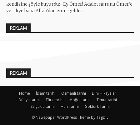
kendisine şöyle buyurdu: -Ey Ömer! Adalet nurunu Ömer'e
ver diye bana Allah'dan emir geldi....
REKLAM
REKLAM
Home
İslam tarihi
Osmanlı tarihi
Dini Hikayeler
Dünya tarihi
Türk tarihi
Moğol tarihi
Timur tarihi
Selçuklu tarihi
Hun Tarihi
Göktürk Tarihi
© Newspaper WordPress Theme by TagDiv