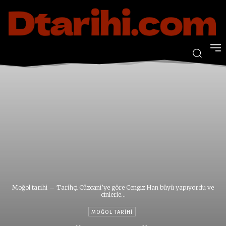
Moğol tarihi
Tarihçi Cüzcani’ye göre Cengiz Han büyü yapıyordu ve
cinlerle...
MOĞOL TARIHI