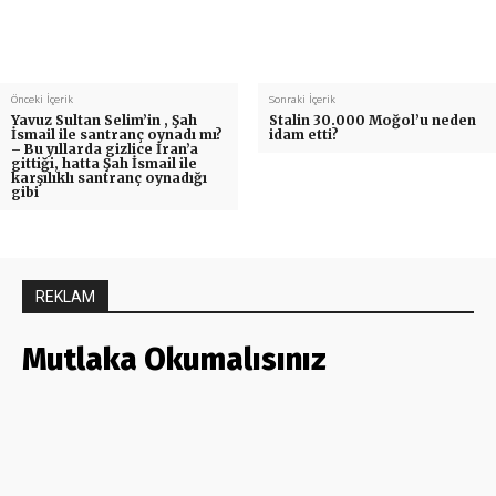
Önceki İçerik
Sonraki İçerik
Yavuz Sultan Selim’in , Şah
Stalin 30.000 Moğol’u neden
İsmail ile santranç oynadı mı?
idam etti?
– Bu yıllarda gizlice İran’a
gittiği, hatta Şah İsmail ile
karşılıklı santranç oynadığı
gibi
REKLAM
Mutlaka Okumalısınız