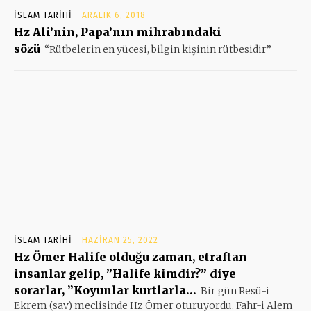
İSLAM TARIHI
ARALIK 6, 2018
Hz Ali’nin, Papa’nın mihrabındaki
sözü
“Rütbelerin en yücesi, bilgin kişinin rütbesidir”
İSLAM TARIHI
HAZIRAN 25, 2022
Hz Ömer Halife olduğu zaman, etraftan
insanlar gelip, ”Halife kimdir?” diye
sorarlar, ”Koyunlar kurtlarla…
Bir gün Resü-i
Ekrem (sav) meclisinde Hz Ömer oturuyordu. Fahr-i Alem