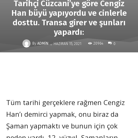
Tarihçi Cüzcani’ye göre Cengiz
Han büyü yapıyordu ve cinlerle
dosttu. Transa girer ve şunları
yapardı:
-
By
ADMIN
20964
HAZIRAN 15, 2021
0
Tüm tarihi gerçeklere rağmen Cengiz
Han’ı demirci yapmak, onu biraz da
Şaman yapmaktı ve bunun için çok
neden vardı. 12. yüzyıl, Şamanların