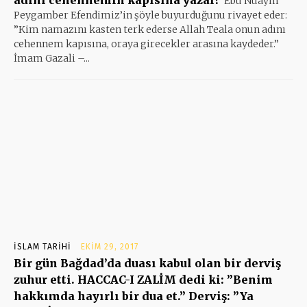
Ebu Nuaym
Peygamber Efendimiz’in şöyle buyurduğunu rivayet eder:
”Kim namazını kasten terk ederse Allah Teala onun adını
cehennem kapısına, oraya girecekler arasına kaydeder.”
İmam Gazali –...
İSLAM TARIHI
EKIM 29, 2017
Bir gün Bağdad’da duası kabul olan bir derviş
zuhur etti. HACCAC-I ZALİM dedi ki: ”Benim
hakkımda hayırlı bir dua et.” Derviş: ”Ya