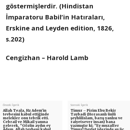
göstermişlerdir. (Hindistan
İmparatoru Babil’in Hatıraları,
Erskine and Leyden edition, 1826,
s.202)
Cengizhan – Harold Lamb
Önceki İçerik
Sonraki İçerik
Allah Teala, Hz Adem’in
Timur – Pirim Ebu Bekir
tevbesini kabul ettiğinde
Taybadi (Horasanlı ünlü
melekler onu tebrik etti.
şeyhülislam, barış yanlısı ve
Cebrail ve Mikail yanına
raiyetsever insan) bana
gelerek, ”Gözün aydın ey
yazmıştır ki; ”Ey muzaffer
Adem, Allah tevbeni kabul
Timur! Devlet işlerinde şu üç