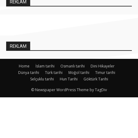
REKLAM
REKLAM
Home
İslam tarihi
Osmanlı tarihi
Dini Hikayeler
Dünya tarihi
Türk tarihi
Moğol tarihi
Timur tarihi
Selçuklu tarihi
Hun Tarihi
Göktürk Tarihi
© Newspaper WordPress Theme by TagDiv