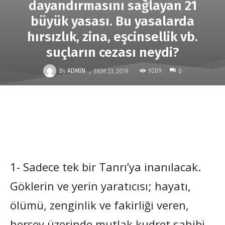
dayandırmasını sağlayan 21
büyük yasası. Bu yasalarda
hırsızlık, zina, eşcinsellik vb.
suçların cezası neydi?
-
By
ADMIN
9289
EKIM 23, 2019
0
1- Sadece tek bir Tanrı’ya inanılacak.
Göklerin ve yerin yaratıcısı; hayatı,
ölümü, zenginlik ve fakirliği veren,
herşey üzerinde mutlak kudret sahibi