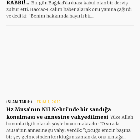
RABBİ!...
Bir gün Bağdad'da duası kabul olan bir derviş
zuhur etti. Haccac-ı Zalim haber alarak onu yanına çağırdı
ve dedi ki: ''Benim hakkımda hayırlı bir...
İSLAM TARIHI
EKIM 1, 2019
Hz Musa’nın Nil Nehri’nde bir sandığa
konulması ve annesine vahyedilmesi
Yüce Allah
bununla ilgili olarak şöyle buyurmaktadır: ''O sırada
Musa'nın annesine şu vahyi verdik: ''Çocuğu emzir, başına
bir şey gelmesinden korktuğun zaman da, onu ırmağa...