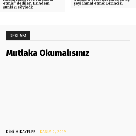
etmiş” dediler. Hz Adem
şeyi ihmal etme: Birincisi
şunları söyledi:
REKLAM
Mutlaka Okumalısınız
DINI HIKAYELER
KASIM 2, 2019