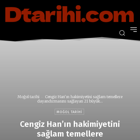
Moğol tarihi
Cengiz Han'ın hakimiyetini sağlam temellere
dayandırmasını sağlayan 21 büyük...
MOĞOL TARIHI
Cengiz Han’ın hakimiyetini
sağlam temellere