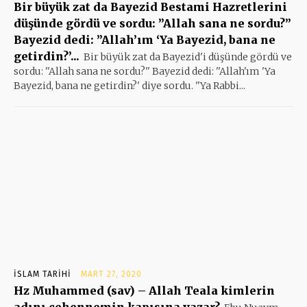
Bir büyük zat da Bayezid Bestami Hazretlerini
düşünde gördü ve sordu: ”Allah sana ne sordu?”
Bayezid dedi: ”Allah’ım ‘Ya Bayezid, bana ne
getirdin?’...
Bir büyük zat da Bayezid'i düşünde gördü ve
sordu: ''Allah sana ne sordu?'' Bayezid dedi: ''Allah'ım 'Ya
Bayezid, bana ne getirdin?' diye sordu. ''Ya Rabbi...
İSLAM TARIHI
MART 27, 2020
Hz Muhammed (sav) – Allah Teala kimlerin
adını cehennemin kapısına yazar?