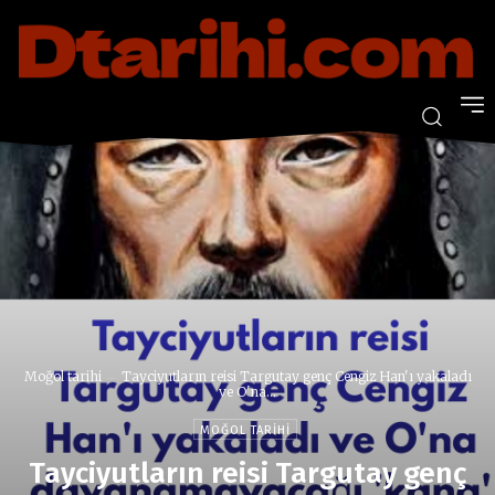
Moğol tarihi
Tayciyutların reisi Targutay genç Cengiz Han'ı yakaladı
ve O'na...
MOĞOL TARIHI
Tayciyutların reisi Targutay genç