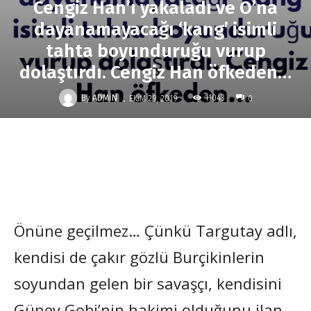
Cengiz Han’ı yakaladı ve O’na
dayanamayacağı ‘kang’ isimli
tahta boyunduruğu vurup
dolaştırdı. Cengiz Han öfkeden…
-
By
ADMIN
11043
EKIM 29, 2019
0
Önüne geçilmez… Çünkü Targutay adlı,
kendisi de çakır gözlü Burçikinlerin
soyundan gelen bir savaşçı, kendisini
Güney Gobi’nin hakimi olduğunu ilan