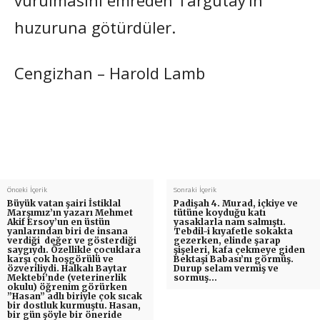
huzuruna götürdüler.
Cengizhan – Harold Lamb
Önceki İçerik
Sonraki İçerik
Büyük vatan şairi İstiklal
Padişah 4. Murad, içkiye ve
Marşımız’ın yazarı Mehmet
tütüne koyduğu katı
Akif Ersoy’un en üstün
yasaklarla nam salmıştı.
yanlarından biri de insana
Tebdil-i kıyafetle sokakta
verdiği değer ve gösterdiği
gezerken, elinde şarap
saygıydı. Özellikle çocuklara
şişeleri, kafa çekmeye giden
karşı çok hoşgörülü ve
Bektaşi Babası’nı görmüş.
özveriliydi. Halkalı Baytar
Durup selam vermiş ve
Mektebi’nde (veterinerlik
sormuş…
okulu) öğrenim görürken
”Hasan” adlı biriyle çok sıcak
bir dostluk kurmuştu. Hasan,
bir gün şöyle bir öneride