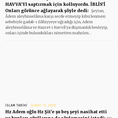
HAVVA’YI saptırmak için kolluyordu. İBLİS’İ
Onları görünce ağlayarak şöyle dedi:
Şeytan,
Âdem aleyhisselâma karşı secde etmeyip kibirlenmesi
sebebiyle gadab-ı ilâhiyyeye uğradığı için, Adem
aleyhisselâma ve Hazret-i Havvâ'ya düşmanlık besleyip,
onları içinde bulundukları nimetten mahrüm...
İSLAM TARIHI
ŞUBAT 12, 2020
Hz Adem oğlu Hz Şit’e şu beş şeyi nasihat etti
ve bunları oğullarına da söylemesini istedi: