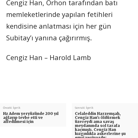
Cengiz Han, Orhon tarafından batı
memleketlerinde yapılan fetihleri
kendisine anlatması için her gün
Subitay’ı yanına çağırırmış.
Cengiz Han – Harold Lamb
Önceki İçerik
Sonraki İçerik
Hz Adem yeryüzünde 200 yıl
Celaleddin Harzemşah,
ağlayıp tevbe etti ve
Cengiz Han’ı öldürmek
affedilmesi için
üzereydi ama savaş
meydanında sol tarafa
kaçmıştı. Cengiz Han
kızgınlıkla askerlerine şu
emri veriyordu: