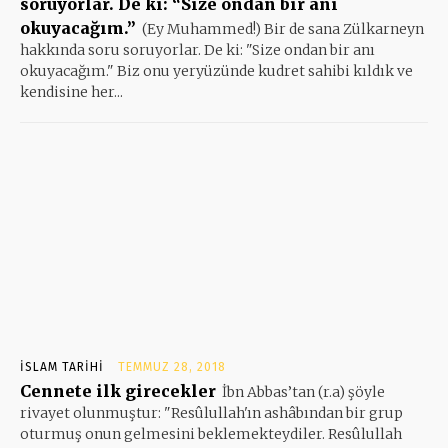
soruyorlar. De ki: “Size ondan bir anı
okuyacağım.”
(Ey Muhammed!) Bir de sana Zülkarneyn
hakkında soru soruyorlar. De ki: "Size ondan bir anı
okuyacağım." Biz onu yeryüzünde kudret sahibi kıldık ve
kendisine her...
İSLAM TARIHI
TEMMUZ 28, 2018
Cennete ilk girecekler
İbn Abbas’tan (r.a) şöyle
rivayet olunmuştur: "Resûlullah'ın ashâbından bir grup
oturmuş onun gelmesini beklemekteydiler. Resûlullah