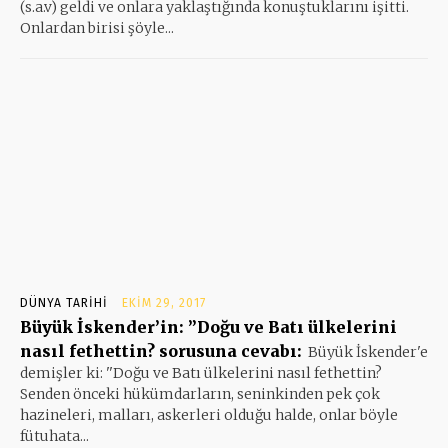
(s.a.v) geldi ve onlara yaklaştığında konuştuklarını işitti.
Onlardan birisi şöyle...
DÜNYA TARIHI
EKIM 29, 2017
Büyük İskender’in: ”Doğu ve Batı ülkelerini
nasıl fethettin? sorusuna cevabı:
Büyük İskender'e
demişler ki: ''Doğu ve Batı ülkelerini nasıl fethettin?
Senden önceki hükümdarların, seninkinden pek çok
hazineleri, malları, askerleri olduğu halde, onlar böyle
fütuhata...