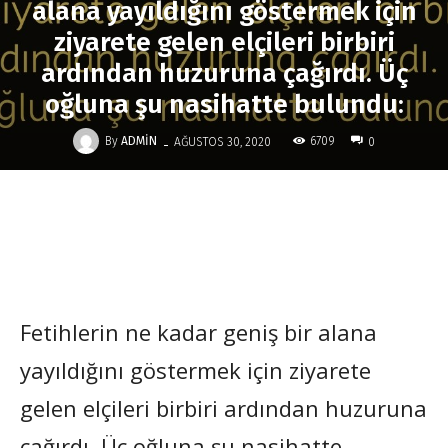
alana yayıldığını göstermek için
ziyarete gelen elçileri birbiri
ardından huzuruna çağırdı. Üç
oğluna şu nasihatte bulundu:
-
By
ADMIN
6709
AĞUSTOS 30, 2020
0
Fetihlerin ne kadar geniş bir alana
yayıldığını göstermek için ziyarete
gelen elçileri birbiri ardından huzuruna
çağırdı. Üç oğluna şu nasihatte