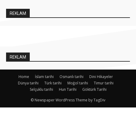
REKLAM
REKLAM
Home
İslam tarihi
Osmanlı tarihi
Dini Hikayeler
Dünya tarihi
Türk tarihi
Moğol tarihi
Timur tarihi
Selçuklu tarihi
Hun Tarihi
Göktürk Tarihi
© Newspaper WordPress Theme by TagDiv