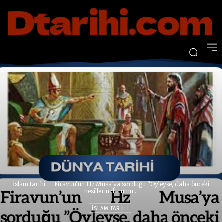
İslam tarihi
Firavun'un Hz Musa'ya sorduğu ''Öyleyse, daha önceki
nesillerin durumu...
İSLAM TARIHI