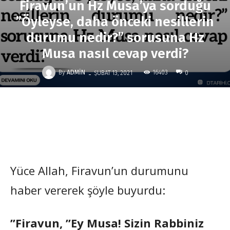
Firavun’un Hz Musa’ya sorduğu
”Öyleyse, daha önceki nesillerin
durumu nedir?” sorusuna Hz
Musa nasıl cevap verdi?
-
By
ADMIN
16403
ŞUBAT 13, 2021
0
Yüce Allah, Firavun’un durumunu
haber vererek şöyle buyurdu:
”Firavun, ”Ey Musa! Sizin Rabbiniz