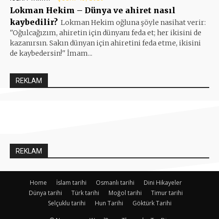
Lokman Hekim – Dünya ve ahiret nasıl
kaybedilir?
Lokman Hekim oğluna şöyle nasihat verir:
''Oğulcağızım, ahiretin için dünyanı feda et; her ikisini de
kazanırsın. Sakın dünyan için ahiretini feda etme, ikisini
de kaybedersin!'' İmam...
REKLAM
REKLAM
Home
İslam tarihi
Osmanlı tarihi
Dini Hikayeler
Dünya tarihi
Türk tarihi
Moğol tarihi
Timur tarihi
Selçuklu tarihi
Hun Tarihi
Göktürk Tarihi