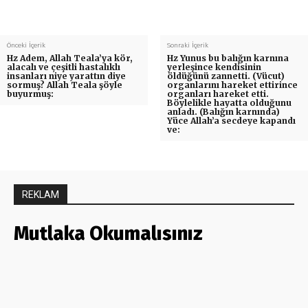
Önceki İçerik
Sonraki İçerik
Hz Adem, Allah Teala’ya kör,
Hz Yunus bu balığın karnına
alacalı ve çeşitli hastalıklı
yerleşince kendisinin
insanları niye yarattın diye
öldüğünü zannetti. (Vücut)
sormuş? Allah Teala şöyle
organlarını hareket ettirince
buyurmuş:
organları hareket etti.
Böylelikle hayatta olduğunu
anladı. (Balığın karnında)
Yüce Allah’a secdeye kapandı
ve:
REKLAM
Mutlaka Okumalısınız