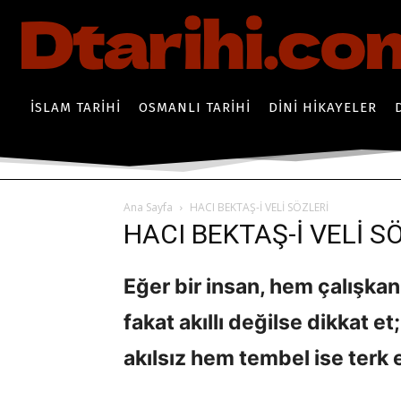
İSLAM TARIHI
OSMANLI TARIHI
DINI HIKAYELER
Ana Sayfa
HACI BEKTAŞ-İ VELİ SÖZLERİ
HACI BEKTAŞ-İ VELİ S
Eğer bir insan, hem çalışkan 
fakat akıllı değilse dikkat et
akılsız hem tembel ise terk e