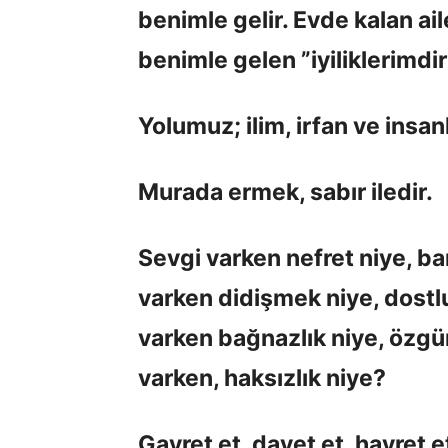
benimle gelir. Evde kalan ail
benimle gelen ”iyiliklerimdir
Yolumuz; ilim, irfan ve insa
Murada ermek, sabır iledir.
Sevgi varken nefret niye, ba
varken didişmek niye, dostl
varken bağnazlık niye, özgür
varken, haksızlık niye?
Gayret et, davet et, hayret et