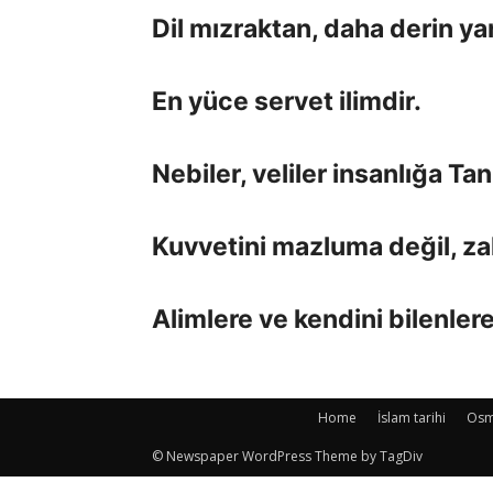
Dil mızraktan, daha derin yar
En yüce servet ilimdir.
Nebiler, veliler insanlığa Tan
Kuvvetini mazluma değil, za
Alimlere ve kendini bilenler
Home
İslam tarihi
Osma
© Newspaper WordPress Theme by TagDiv