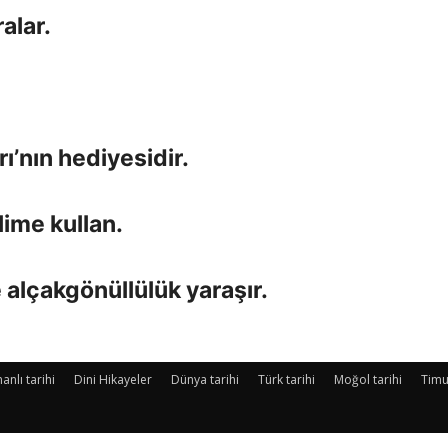
alar.
rı’nın hediyesidir.
lime kullan.
e alçakgönüllülük yaraşır.
nlı tarihi
Dini Hikayeler
Dünya tarihi
Türk tarihi
Moğol tarihi
Timu