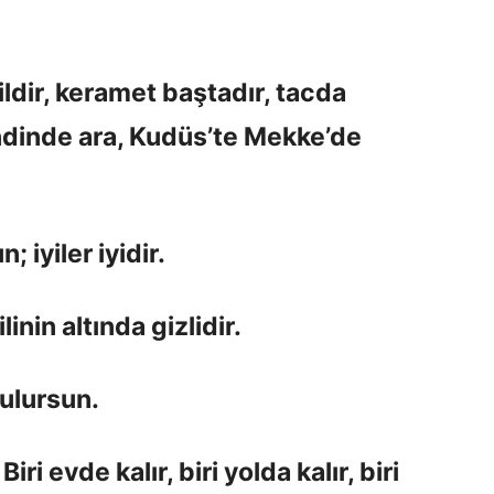
ldir, keramet baştadır, tacda
endinde ara, Kudüs’te Mekke’de
; iyiler iyidir.
inin altında gizlidir.
ulursun.
i evde kalır, biri yolda kalır, biri