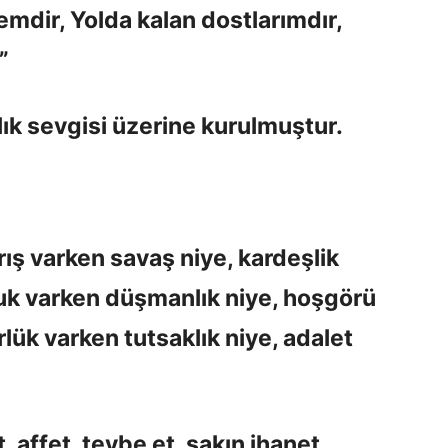
emdir, Yolda kalan dostlarımdır,
”
nlık sevgisi üzerine kurulmuştur.
rış varken savaş niye, kardeşlik
uk varken düşmanlık niye, hoşgörü
lük varken tutsaklık niye, adalet
, affet, tevbe et, sakın ihanet