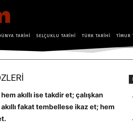
DÜNYA TARIHI
SELÇUKLU TARIHI
TÜRK TARIHI
TIMUR 
ÖZLERİ
hem akıllı ise takdir et; çalışkan
; akıllı fakat tembellese ikaz et; hem
t.