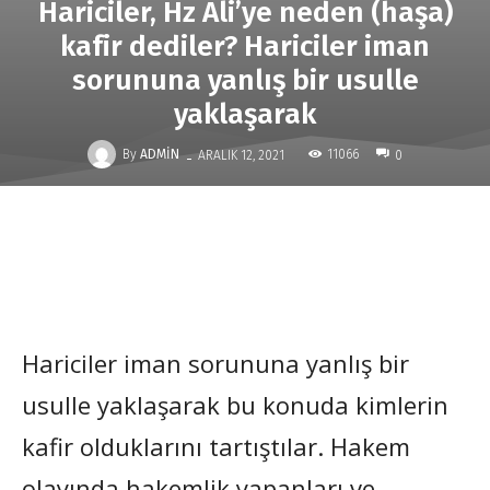
Hariciler, Hz Ali’ye neden (haşa)
kafir dediler? Hariciler iman
sorununa yanlış bir usulle
yaklaşarak
-
By
ADMIN
11066
ARALIK 12, 2021
0
Hariciler iman sorununa yanlış bir
usulle yaklaşarak bu konuda kimlerin
kafir olduklarını tartıştılar. Hakem
olayında hakemlik yapanları ve