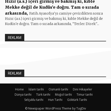
Hızır (a.s.) içeri girmiş ve bakmış ki, kıble
Mekke değil de Kudüs’e doğru. Tam o sırada
arkasında,
Fatih Ayasofya'yı camiye çevirdikten sonra
Hızır (a.s.) içeri girmiş ve bakmış ki, kıble Mekke değil de
Kudüs'e doğru. Tam o sırada arkasında, ''Terler Direk''...
REKLAM
REKLAM
Home
İslam tarihi
Osmanlı tarihi
Dini Hikayeler
Dünya tarihi
Türk tarihi
Moğol tarihi
Timur tarihi
Selçuklu tarihi
Hun Tarihi
Göktürk Tarihi
© Newspaper WordPress Theme by TagDiv