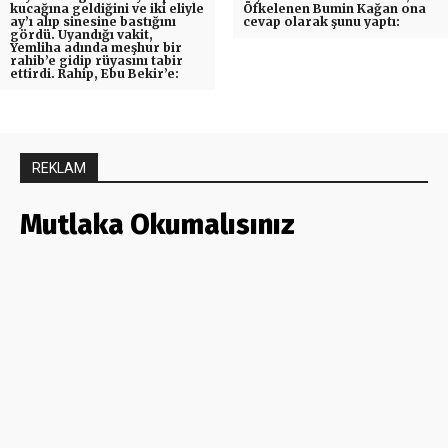
kucağına geldiğini ve iki eliyle
Öfkelenen Bumin Kağan ona
ay’ı alıp sinesine bastığını
cevap olarak şunu yaptı:
gördü. Uyandığı vakit,
Yemliha adında meşhur bir
rahib’e gidip rüyasını tabir
ettirdi. Rahip, Ebu Bekir’e:
REKLAM
Mutlaka Okumalısınız