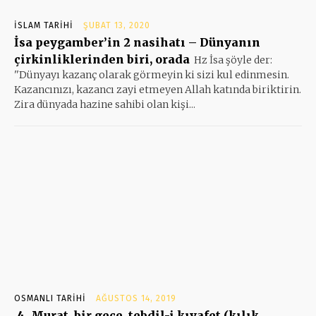
İSLAM TARIHI
ŞUBAT 13, 2020
İsa peygamber’in 2 nasihatı – Dünyanın
çirkinliklerinden biri, orada
Hz İsa şöyle der:
''Dünyayı kazanç olarak görmeyin ki sizi kul edinmesin.
Kazancınızı, kazancı zayi etmeyen Allah katında biriktirin.
Zira dünyada hazine sahibi olan kişi...
OSMANLI TARIHI
AĞUSTOS 14, 2019
4. Murat, bir gece, tebdil-i kıyafet (kılık