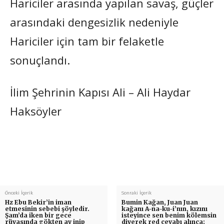
Hariciler arasında yapılan savaş, güçler
arasındaki dengesizlik nedeniyle
Hariciler için tam bir felaketle
sonuçlandı.
İlim Şehrinin Kapısı Ali – Ali Haydar
Haksöyler
Önceki İçerik
Sonraki İçerik
Hz Ebu Bekir’in iman
Bumin Kağan, Juan Juan
etmesinin sebebi şöyledir.
kağanı A-na-ku-i’nın, kızını
Şam’da iken bir gece
isteyince sen benim kölemsin
rüyasında gökten ay inip
diyerek red cevabı alınca;