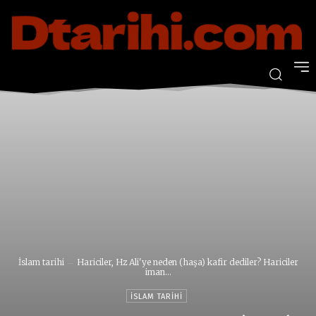
İslam tarihi
Hariciler, Hz Ali'ye neden (haşa) kafir dediler? Hariciler
iman...
İSLAM TARIHI