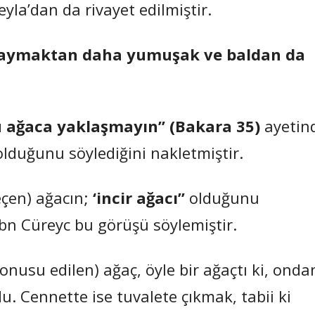
yla’dan da rivayet edilmiştir.
kaymaktan daha yumuşak ve baldan da
 ağaca yaklaşmayın” (Bakara 35)
ayetin
lduğunu söylediğini nakletmiştir.
eçen) ağacın;
‘incir ağacı”
olduğunu
 İbn Cüreyc bu görüşü söylemiştir.
konusu edilen) ağaç, öyle bir ağaçtı ki, onda
du. Cennette ise tuvalete çıkmak, tabii ki