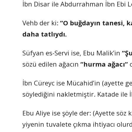
İbn Disar ile Abdurrahman İbn Ebi Le
Vehb der ki:
”O buğdayın tanesi, 
daha tatlıydı.
Süfyan es-Servi ise, Ebu Malik’in
”Şu
sözü edilen ağacın
”hurma ağacı”
o
İbn Cüreyc ise Mücahid’in (ayette g
söylediğini nakletmiştir. Katade ile
Ebu Aliye ise şöyle der: (Ayette söz 
yiyenin tuvalete çıkma ihtiyacı olur