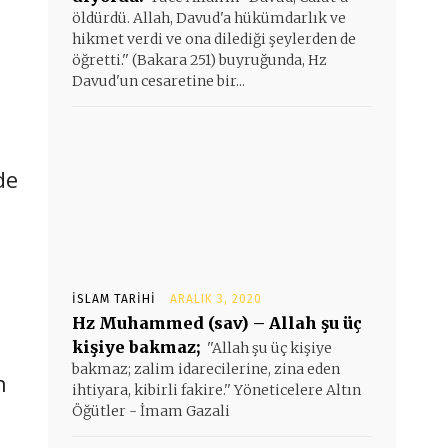
öldürdü. Allah, Davud'a hükümdarlık ve
hikmet verdi ve ona dilediği şeylerden de
öğretti.'' (Bakara 251) buyruğunda, Hz
Davud'un cesaretine bir...
de
İSLAM TARIHI
ARALIK 3, 2020
Hz Muhammed (sav) – Allah şu üç
kişiye bakmaz;
''Allah şu üç kişiye
bakmaz; zalim idarecilerine, zina eden
n
ihtiyara, kibirli fakire.'' Yöneticelere Altın
Öğütler - İmam Gazali