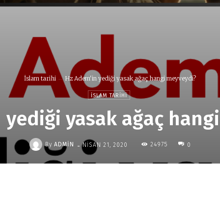
İslam tarihi
Hz Adem'in yediği yasak ağaç hangi meyveydi?
İSLAM TARIHI
 yediği yasak ağaç hang
-
By
ADMIN
24975
NISAN 21, 2020
0
Paylaş