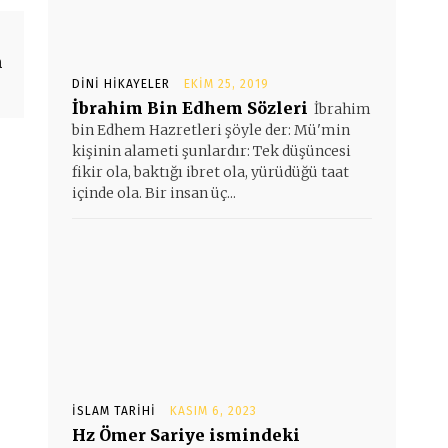
n
DINI HIKAYELER
EKIM 25, 2019
İbrahim Bin Edhem Sözleri
İbrahim
bin Edhem Hazretleri şöyle der: Mü'min
kişinin alameti şunlardır: Tek düşüncesi
fikir ola, baktığı ibret ola, yürüdüğü taat
içinde ola. Bir insan üç...
İSLAM TARIHI
KASIM 6, 2023
Hz Ömer Sariye ismindeki