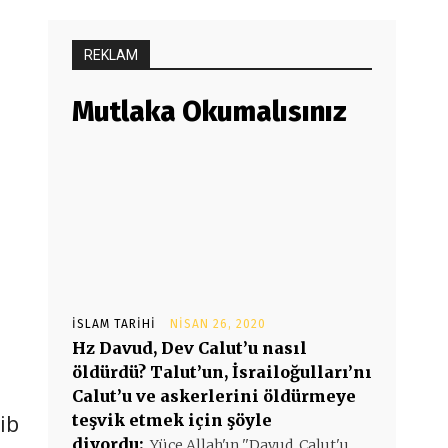
REKLAM
Mutlaka Okumalısınız
İSLAM TARIHI
NISAN 26, 2020
Hz Davud, Dev Calut’u nasıl
öldürdü? Talut’un, İsrailoğulları’nı
Calut’u ve askerlerini öldürmeye
ib
teşvik etmek için şöyle
diyordu:
Yüce Allah'ın ''Davud, Calut'u