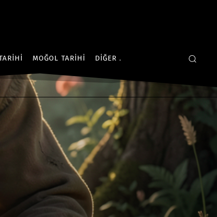
TARIHI
MOĞOL TARIHI
DIĞER