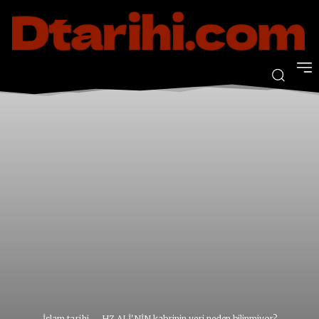
İslam tarihi
HZ ALİ'NİN kabrinin yeri neden bilinmiyor?