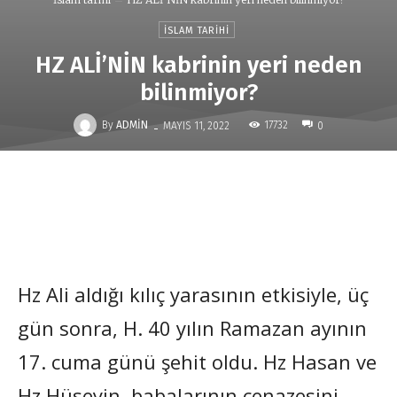
İSLAM TARIHI
HZ ALİ’NİN kabrinin yeri neden
bilinmiyor?
-
By
ADMIN
17732
MAYIS 11, 2022
0
Hz Ali aldığı kılıç yarasının etkisiyle, üç
gün sonra, H. 40 yılın Ramazan ayının
17. cuma günü şehit oldu. Hz Hasan ve
Hz Hüseyin, babalarının cenazesini