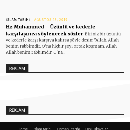
İSLAM TARIHI
AĞUSTOS 18, 2019
Hz Muhammed – Üzüntü ve kederle
karşılaşınca söylenecek sözler
Biriniz bir üzüntü
ve kederle karşı karşıya kalırsa şöyle desin: ''Allah. Allah
benim rabbimdir. O'na hiçbir şeyi ortak koşmam. Allah.
Allah benim rabbimdir. O'na...
REKLAM
REKLAM
Home
İslam tarihi
Osmanlı tarihi
Dini Hikayeler