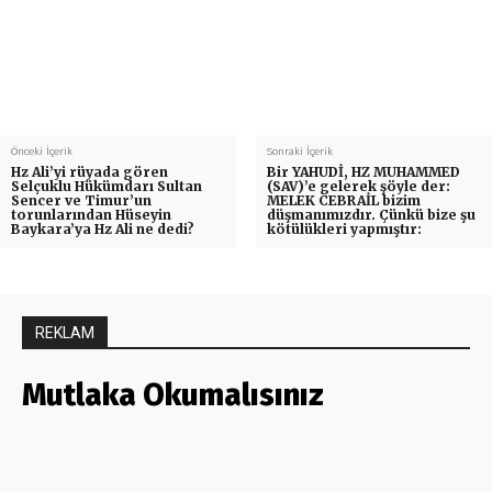
Önceki İçerik
Sonraki İçerik
Hz Ali’yi rüyada gören
Bir YAHUDİ, HZ MUHAMMED
Selçuklu Hükümdarı Sultan
(SAV)’e gelerek şöyle der:
Sencer ve Timur’un
MELEK CEBRAİL bizim
torunlarından Hüseyin
düşmanımızdır. Çünkü bize şu
Baykara’ya Hz Ali ne dedi?
kötülükleri yapmıştır:
REKLAM
Mutlaka Okumalısınız