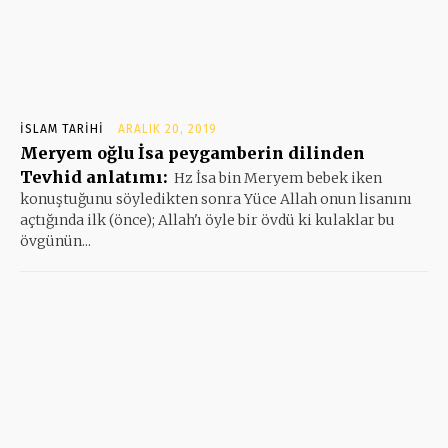
İSLAM TARIHI
ARALIK 20, 2019
Meryem oğlu İsa peygamberin dilinden
Tevhid anlatımı:
Hz İsa bin Meryem bebek iken
konuştuğunu söyledikten sonra Yüce Allah onun lisanını
açtığında ilk (önce); Allah'ı öyle bir övdü ki kulaklar bu
övgünün...