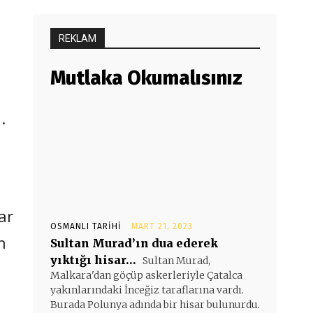
REKLAM
Mutlaka Okumalısınız
.
ar
OSMANLI TARIHI
MART 21, 2023
n
Sultan Murad’ın dua ederek
yıktığı hisar…
Sultan Murad,
Malkara'dan göçüp askerleriyle Çatalca
yakınlarındaki İnceğiz taraflarına vardı.
Burada Polunya adında bir hisar bulunurdu.