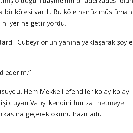
etmiş olduğu Tuayme’nin biraderzadesi ola
a bir kölesi vardı. Bu köle henüz müslüman
ini yerine getiriyordu.
 atardı. Cübeyr onun yanına yaklaşarak şöyle
d ederim.”
usuydu. Hem Mekkeli efendiler kolay kolay
u işi duyan Vahşi kendini hür zannetmeye
arkasına geçerek okunu hazırladı.
.