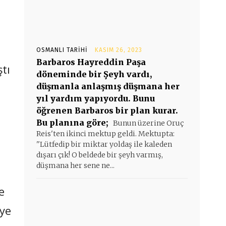
OSMANLI TARIHI
KASIM 26, 2023
Barbaros Hayreddin Paşa
tı
döneminde bir Şeyh vardı,
düşmanla anlaşmış düşmana her
yıl yardım yapıyordu. Bunu
öğrenen Barbaros bir plan kurar.
Bu planına göre;
Bunun üzerine Oruç
Reis'ten ikinci mektup geldi. Mektupta:
e
''Lütfedip bir miktar yoldaş ile kaleden
dışarı çık! O beldede bir şeyh varmış,
düşmana her sene ne...
e
’ye