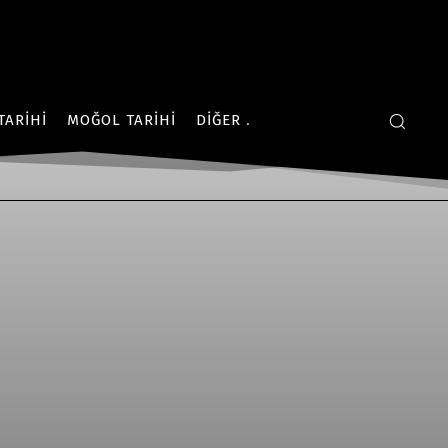
TARIHI
MOĞOL TARIHI
DIĞER