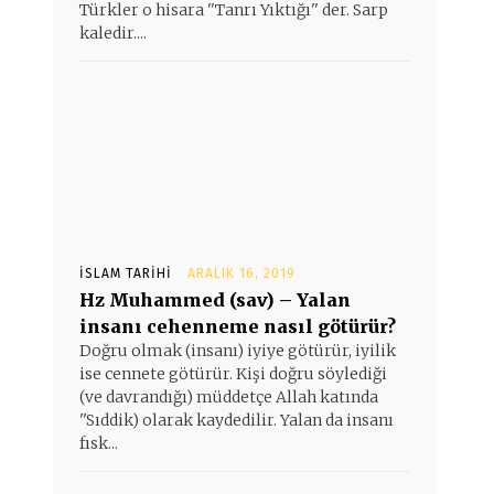
n
Türkler o hisara ''Tanrı Yıktığı'' der. Sarp
kaledir....
İSLAM TARIHI
ARALIK 16, 2019
Hz Muhammed (sav) – Yalan
insanı cehenneme nasıl götürür?
Doğru olmak (insanı) iyiye götürür, iyilik
ise cennete götürür. Kişi doğru söylediği
(ve davrandığı) müddetçe Allah katında
''Sıddik) olarak kaydedilir. Yalan da insanı
fısk...