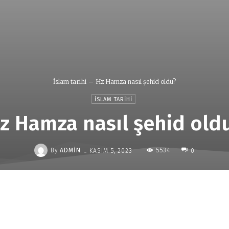
İslam tarihi
Hz Hamza nasıl şehid oldu?
İSLAM TARIHI
z Hamza nasıl şehid old
-
By
ADMIN
5534
KASIM 5, 2023
0
Paylaş