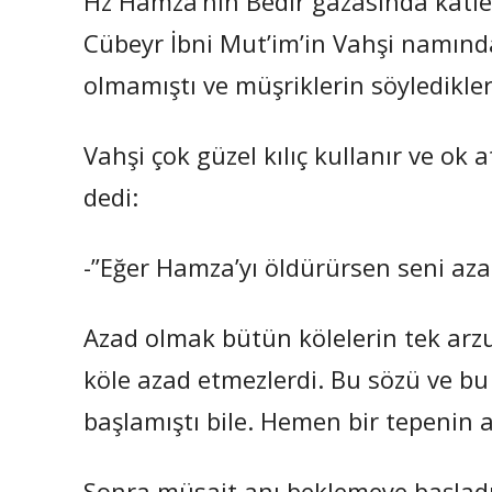
Hz Hamza’nın Bedir gazasında katl
Cübeyr İbni Mut’im’in Vahşi namınd
olmamıştı ve müşriklerin söyledikler
Vahşi çok güzel kılıç kullanır ve ok
dedi:
-”Eğer Hamza’yı öldürürsen seni aza
Azad olmak bütün kölelerin tek arz
köle azad etmezlerdi. Bu sözü ve b
başlamıştı bile. Hemen bir tepenin 
Sonra müsait anı beklemeye başladı