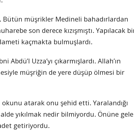
 Bütün müşrikler Medineli bahadırlardan
muharebe son derece kızışmıştı. Yapılacak bi
elameti kaçmakta bulmuşlardı.
ni Abdü’l Uzza’yı çıkarmışlardı. Allah’ın
rmesiyle müşriğin de yere düşüp ölmesi bir
p okunu atarak onu şehid etti. Yaralandığı
halde yıkılmak nedir bilmiyordu. Önüne gel
adet getiriyordu.