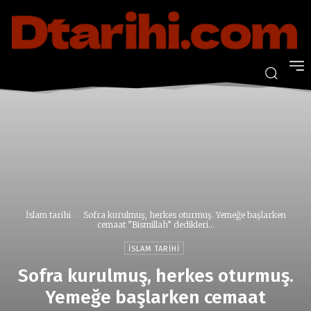
İslam tarihi
Sofra kurulmuş, herkes oturmuş. Yemeğe başlarken
cemaat ”Bismillah” dedikleri...
İSLAM TARIHI
Sofra kurulmuş, herkes oturmuş.
Yemeğe başlarken cemaat