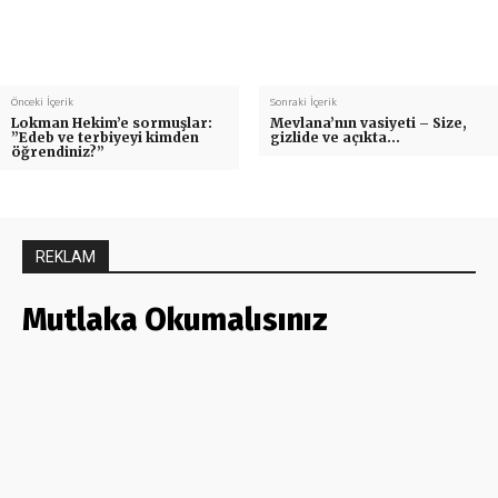
Önceki İçerik
Sonraki İçerik
Lokman Hekim’e sormuşlar:
Mevlana’nın vasiyeti – Size,
”Edeb ve terbiyeyi kimden
gizlide ve açıkta…
öğrendiniz?”
REKLAM
Mutlaka Okumalısınız