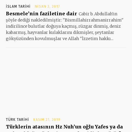
İSLAM TARIHI
NISAN 3, 2017
Besmele’nin faziletine dair
Cabir b. Abdullah'ın
şöyle dediği nakledilmiştir: ''Bismillahirrahmanirrahim''
indirilince bulutlar doğuya kaçmış, rüzgar dinmiş, deniz
kabarmış, hayvanlar kulaklarını dikmişler, şeytanlar
gökyüzünden kovulmuşlar ve Allah ''İzzetim hakkı...
TÜRK TARIHI
KASIM 21, 2019
Türklerin atasının Hz Nuh’un oğlu Yafes ya da