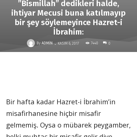
”Bismillah” dedikleri halde,
ihtiyar Mecusi buna katılmayıp
bir şey söylemeyince Hazret-i
İbrahim:
-
By
ADMIN
7440
KASIM 6, 2017
0
Bir hafta kadar Hazret-i İbrahim’in
misafirhanesine hiçbir misafir
gelmemiş. Oysa o mübarek peygamber,
belki muhtaç bir misafir gelir diye