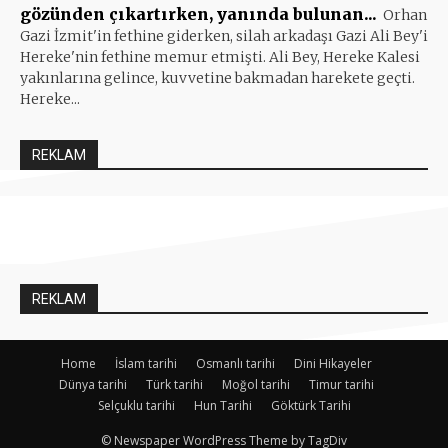
gözünden çıkartırken, yanında bulunan...
Orhan
Gazi İzmit'in fethine giderken, silah arkadaşı Gazi Ali Bey'i
Hereke'nin fethine memur etmişti. Ali Bey, Hereke Kalesi
yakınlarına gelince, kuvvetine bakmadan harekete geçti.
Hereke...
REKLAM
REKLAM
Home
İslam tarihi
Osmanlı tarihi
Dini Hikayeler
Dünya tarihi
Türk tarihi
Moğol tarihi
Timur tarihi
Selçuklu tarihi
Hun Tarihi
Göktürk Tarihi
© Newspaper WordPress Theme by TagDiv