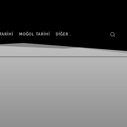
TARIHI
MOĞOL TARIHI
DIĞER