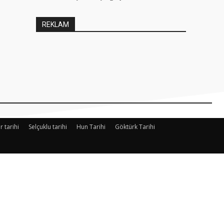
REKLAM
r tarihi
Selçuklu tarihi
Hun Tarihi
Göktürk Tarihi