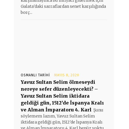
karşılamayınca bu ihtiyacı gidermek için
Galata'daki sarraflardan senet karşılığında
borç...
OSMANLI TARIHI
MAYIS 8, 2020
Yavuz Sultan Selim ölmeseydi
nereye sefer düzenleyecekti? –
Yavuz Sultan Selim iktidara
geldiği gün, 1512’de İspanya Kralı
ve Alman İmparatoru 4. Karl
Şunu
söylemem lazım, Yavuz Sultan Selim
iktidara geldiği gün, 1512'de İspanya Kralı
ve Alman İmparatoru 4. Karl henüz yoktu.