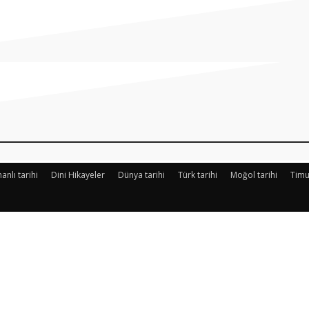
Paylaş
nlı tarihi
Dini Hikayeler
Dünya tarihi
Türk tarihi
Moğol tarihi
Timu