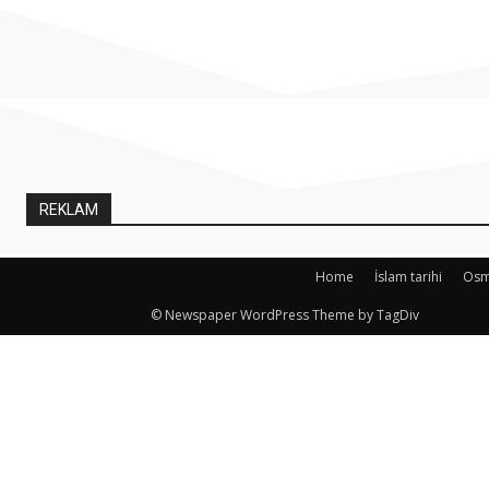
REKLAM
Home
İslam tarihi
Osma
© Newspaper WordPress Theme by TagDiv