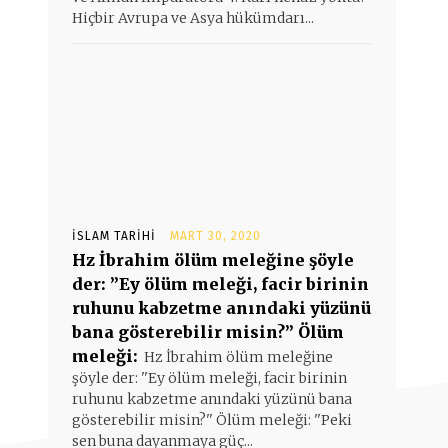
Hiçbir Avrupa ve Asya hükümdarı...
İSLAM TARIHI
MART 30, 2020
Hz İbrahim ölüm meleğine şöyle
der: ”Ey ölüm meleği, facir birinin
ruhunu kabzetme anındaki yüzünü
bana gösterebilir misin?” Ölüm
meleği:
Hz İbrahim ölüm meleğine
şöyle der: ''Ey ölüm meleği, facir birinin
ruhunu kabzetme anındaki yüzünü bana
gösterebilir misin?'' Ölüm meleği: ''Peki
sen buna dayanmaya güç...