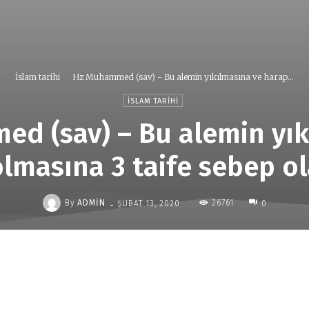
İslam tarihi
Hz Muhammed (sav) - Bu alemin yıkılmasına ve harap...
İSLAM TARIHI
d (sav) – Bu alemin yık
lmasına 3 taife sebep ol
-
By
ADMIN
26761
ŞUBAT 13, 2020
0
Paylaş