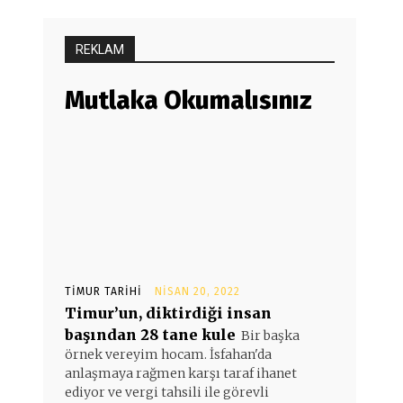
REKLAM
Mutlaka Okumalısınız
TIMUR TARIHI
NISAN 20, 2022
Timur’un, diktirdiği insan
başından 28 tane kule
Bir başka
örnek vereyim hocam. İsfahan'da
anlaşmaya rağmen karşı taraf ihanet
ediyor ve vergi tahsili ile görevli