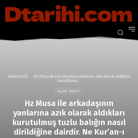
İslam tarihi
Hz Musa ile arkadaşının yanlarına azık olarak aldıkları
kurutulmuş...
İSLAM TARIHI
Hz Musa ile arkadaşının
yanlarına azık olarak aldıkları
kurutulmuş tuzlu balığın nasıl
dirildiğine dairdir. Ne Kur’an-ı