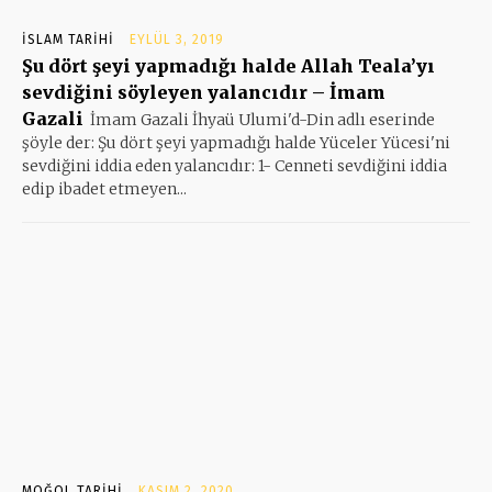
İSLAM TARIHI
EYLÜL 3, 2019
Şu dört şeyi yapmadığı halde Allah Teala’yı
sevdiğini söyleyen yalancıdır – İmam
Gazali
İmam Gazali İhyaü Ulumi'd-Din adlı eserinde
şöyle der: Şu dört şeyi yapmadığı halde Yüceler Yücesi'ni
sevdiğini iddia eden yalancıdır: 1- Cenneti sevdiğini iddia
edip ibadet etmeyen...
MOĞOL TARIHI
KASIM 2, 2020