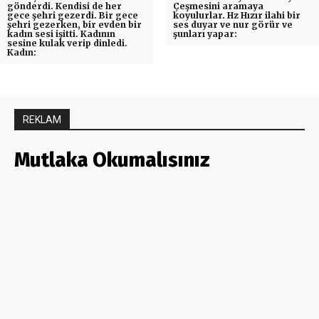
gönderdi. Kendisi de her
Çeşmesini aramaya
gece şehri gezerdi. Bir gece
koyulurlar. Hz Hızır ilahi bir
şehri gezerken, bir evden bir
ses duyar ve nur görür ve
kadın sesi işitti. Kadının
şunları yapar:
sesine kulak verip dinledi.
Kadın:
REKLAM
Mutlaka Okumalısınız