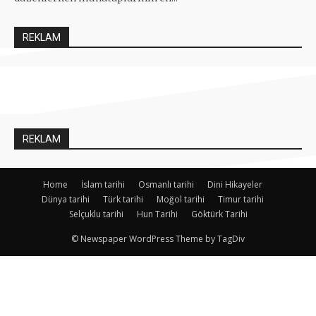
REKLAM
REKLAM
Home
İslam tarihi
Osmanlı tarihi
Dini Hikayeler
Dünya tarihi
Türk tarihi
Moğol tarihi
Timur tarihi
Selçuklu tarihi
Hun Tarihi
Göktürk Tarihi
© Newspaper WordPress Theme by TagDiv