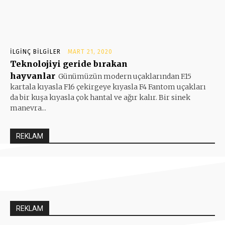
İLGINÇ BILGILER
MART 21, 2020
Teknolojiyi geride bırakan
hayvanlar
Günümüzün modern uçaklarından F.15
kartala kıyasla F16 çekirgeye kıyasla F4 Fantom uçakları
da bir kuşa kıyasla çok hantal ve ağır kalır. Bir sinek
manevra...
REKLAM
REKLAM