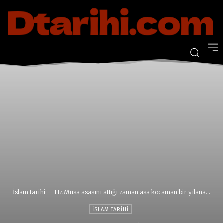
İslam tarihi
Hz Musa asasını attığı zaman asa kocaman bir yılana...
İSLAM TARIHI