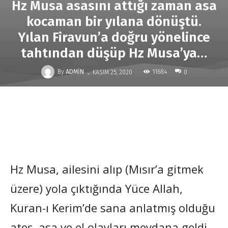
Hz Musa asasını attığı zaman asa
kocaman bir yılana dönüştü.
Yılan Firavun’a doğru yönelince
tahtından düşüp Hz Musa’ya…
-
By
ADMIN
11684
KASIM 25, 2020
0
Hz Musa, ailesini alıp (Mısır’a gitmek
üzere) yola çıktığında Yüce Allah,
Kuran-ı Kerim’de sana anlatmış olduğu
ateş, asa ve el olayları meydana geldi.