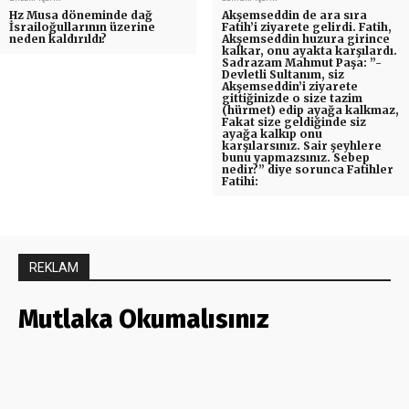
Hz Musa döneminde dağ
Akşemseddin de ara sıra
İsrailoğullarının üzerine
Fatih’i ziyarete gelirdi. Fatih,
neden kaldırıldı?
Akşemseddin huzura girince
kalkar, onu ayakta karşılardı.
Sadrazam Mahmut Paşa: ”-
Devletli Sultanım, siz
Akşemseddin’i ziyarete
gittiğinizde o size tazim
(hürmet) edip ayağa kalkmaz,
Fakat size geldiğinde siz
ayağa kalkıp onu
karşılarsınız. Sair şeyhlere
bunu yapmazsınız. Sebep
nedir?” diye sorunca Fatihler
Fatihi:
REKLAM
Mutlaka Okumalısınız