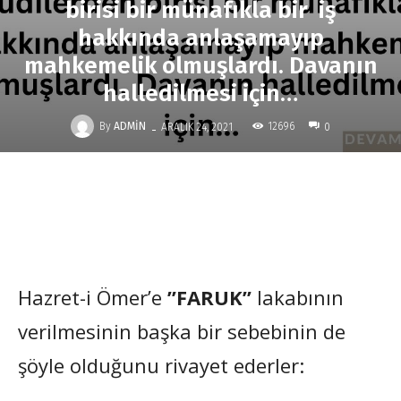
birisi bir münafıkla bir iş
hakkında anlaşamayıp
mahkemelik olmuşlardı. Davanın
halledilmesi için…
-
By
ADMIN
12696
ARALIK 24, 2021
0
Hazret-i Ömer’e
”FARUK”
lakabının
verilmesinin başka bir sebebinin de
şöyle olduğunu rivayet ederler: