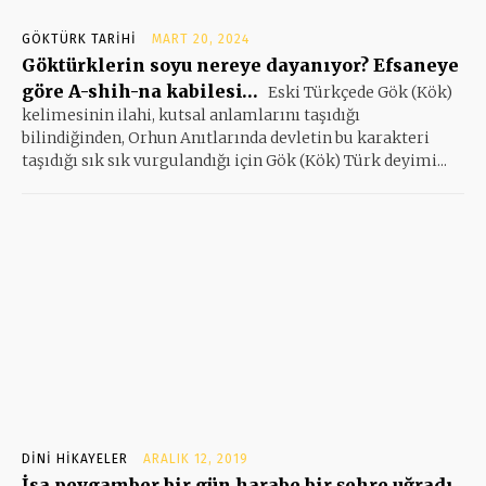
GÖKTÜRK TARIHI
MART 20, 2024
Göktürklerin soyu nereye dayanıyor? Efsaneye
göre A-shih-na kabilesi…
Eski Türkçede Gök (Kök)
kelimesinin ilahi, kutsal anlamlarını taşıdığı
bilindiğinden, Orhun Anıtlarında devletin bu karakteri
taşıdığı sık sık vurgulandığı için Gök (Kök) Türk deyimi...
DINI HIKAYELER
ARALIK 12, 2019
İsa peygamber bir gün harabe bir şehre uğradı.