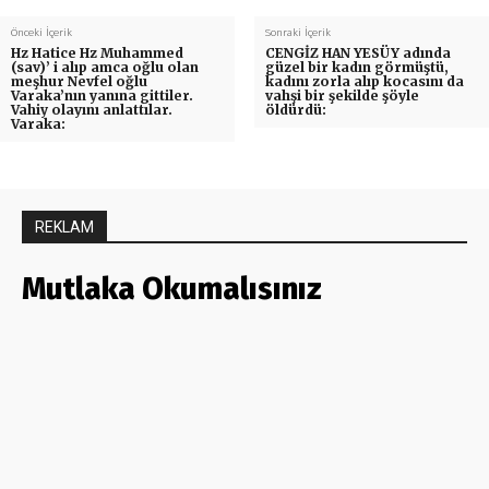
Önceki İçerik
Sonraki İçerik
Hz Hatice Hz Muhammed
CENGİZ HAN YESÜY adında
(sav)’ i alıp amca oğlu olan
güzel bir kadın görmüştü,
meşhur Nevfel oğlu
kadını zorla alıp kocasını da
Varaka’nın yanına gittiler.
vahşi bir şekilde şöyle
Vahiy olayını anlattılar.
öldürdü:
Varaka:
REKLAM
Mutlaka Okumalısınız