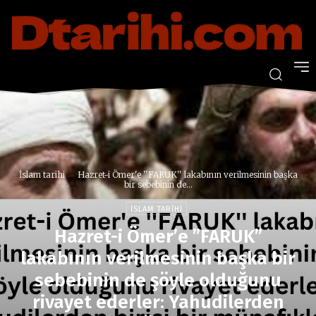
İslam tarihi
Hazret-i Ömer'e ''FARUK'' lakabının verilmesinin başka
bir sebebinin de...
İSLAM TARIHI
Hazret-i Ömer’e ”FARUK”
lakabının verilmesinin başka bir
sebebinin de şöyle olduğunu
rivayet ederler: Yahudilerden