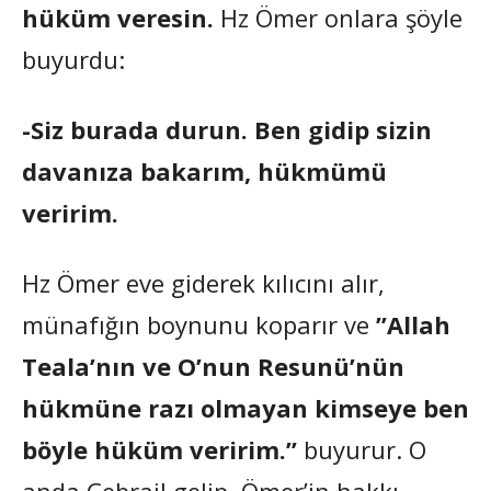
hüküm veresin.
Hz Ömer onlara şöyle
buyurdu:
-Siz burada durun. Ben gidip sizin
davanıza bakarım, hükmümü
veririm.
Hz Ömer eve giderek kılıcını alır,
münafığın boynunu koparır ve
”Allah
Teala’nın ve O’nun Resunü’nün
hükmüne razı olmayan kimseye ben
böyle hüküm veririm.”
buyurur. O
anda Cebrail gelip, Ömer’in hakkı