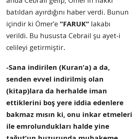
batıldan ayırdığını haber verdi. Bunun
içindir ki Ömer’e
”FARUK”
lakabı
verildi. Bu hususta Cebrail şu ayet-i
celileyi getirmiştir.
-Sana indirilen (Kuran’a) a da,
senden evvel indirilmiş olan
(kitap)lara da herhalde iman
ettiklerini boş yere iddia edenlere
bakmaz mısın ki, onu inkar etmeleri
ile emrolundukları halde yine
tağut’un huzurunda muhakeme