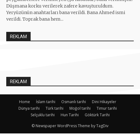
Düşmana korku verilerek zafere kavuşturuldum.
Yeryüzünün anahtarları bana verildi. Bana Ahmed ismi
verildi. Toprak bana hem...
REKLAM
REKLAM
Home
İslam tarihi
Osmanlı tarihi
Dini Hikayeler
Dünya tarihi
Türk tarihi
Moğol tarihi
Timur tarihi
Selçuklu tarihi
Hun Tarihi
Göktürk Tarihi
© Newspaper WordPress Theme by TagDiv