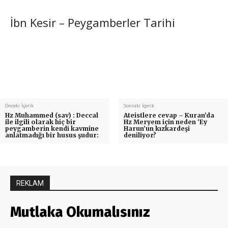
İbn Kesir – Peygamberler Tarihi
Önceki İçerik
Sonraki İçerik
Hz Muhammed (sav) : Deccal
Ateistlere cevap – Kuran’da
ile ilgili olarak hiç bir
Hz Meryem için neden ‘Ey
peygamberin kendi kavmine
Harun’un kızkardeşi
anlatmadığı bir husus şudur:
deniliyor?
REKLAM
Mutlaka Okumalısınız