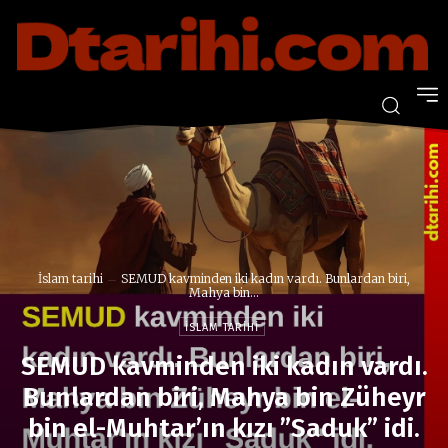
İslam tarihi
SEMUD kavminden iki kadın vardı. Bunlardan biri,
Mahya bin...
İSLAM TARIHI
SEMUD kavminden iki kadın vardı.
Bunlardan biri, Mahya bin Züheyr
bin el-Muhtar’ın kızı ”Saduk” idi.