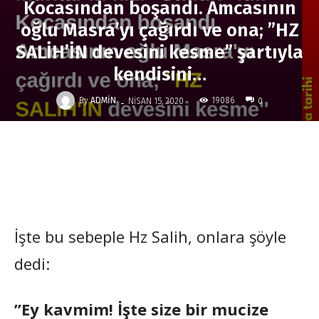
Kocasından boşandı. Amcasının
oğlu Masra’yı çağırdı ve ona; ”HZ
SALİH’İN devesini kesme” şartıyla
kendisini…
-
By
ADMIN
19086
NISAN 15, 2020
0
İşte bu sebeple Hz Salih, onlara şöyle
dedi:
”Ey kavmim! İşte size bir mucize