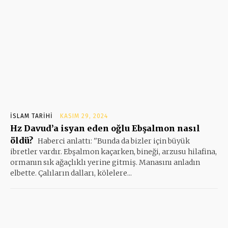
İSLAM TARIHI
KASIM 29, 2024
Hz Davud’a isyan eden oğlu Ebşalmon nasıl
öldü?
Haberci anlattı: ''Bunda da bizler için büyük
ibretler vardır. Ebşalmon kaçarken, bineği, arzusu hilafina,
ormanın sık ağaçlıklı yerine gitmiş. Manasını anladın
elbette. Çalıların dalları, kölelere...