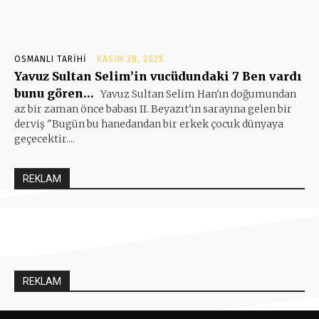
OSMANLI TARIHI
KASIM 28, 2025
Yavuz Sultan Selim’in vucüdundaki 7 Ben vardı
bunu gören…
Yavuz Sultan Selim Han'ın doğumundan
az bir zaman önce babası II. Beyazıt'ın sarayına gelen bir
derviş "Bugün bu hanedandan bir erkek çocuk dünyaya
geçecektir....
REKLAM
REKLAM