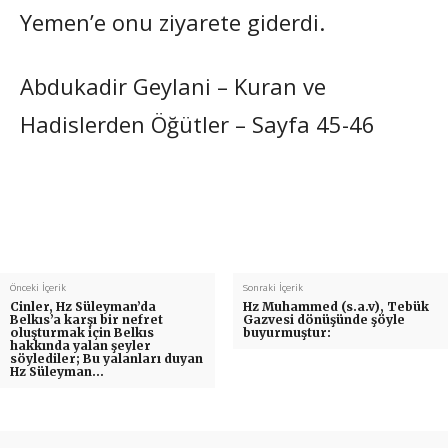
Yemen’e onu ziyarete giderdi.
Abdukadir Geylani – Kuran ve
Hadislerden Öğütler – Sayfa 45-46
Önceki İçerik
Sonraki İçerik
Cinler, Hz Süleyman’da
Hz Muhammed (s.a.v), Tebük
Belkıs’a karşı bir nefret
Gazvesi dönüşünde şöyle
oluşturmak için Belkıs
buyurmuştur:
hakkında yalan şeyler
söylediler; Bu yalanları duyan
Hz Süleyman…