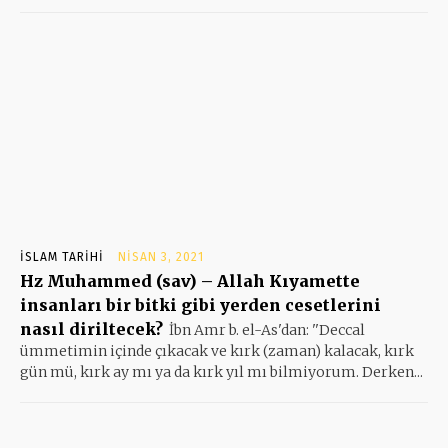
İSLAM TARIHI
NISAN 3, 2021
Hz Muhammed (sav) – Allah Kıyamette
insanları bir bitki gibi yerden cesetlerini
nasıl diriltecek?
İbn Amr b. el-As'dan: ''Deccal
ümmetimin içinde çıkacak ve kırk (zaman) kalacak, kırk
gün mü, kırk ay mı ya da kırk yıl mı bilmiyorum. Derken...