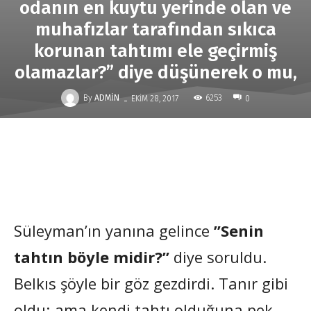
odanın en kuytu yerinde olan ve
muhafızlar tarafından sıkıca
korunan tahtımı ele geçirmiş
olamazlar?” diye düşünerek o mu,
-
By
ADMIN
6253
EKIM 28, 2017
0
Süleyman’ın yanına gelince
”Senin
tahtın böyle midir?”
diye soruldu.
Belkıs şöyle bir göz gezdirdi. Tanır gibi
oldu; ama kendi tahtı olduğuna pek