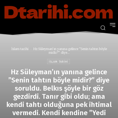
İslam tarihi
Hz Süleyman'ın yanına gelince ''Senin tahtın böyle
midir?'' diye...
İSLAM TARIHI
Hz Süleyman’ın yanına gelince
”Senin tahtın böyle midir?” diye
soruldu. Belkıs şöyle bir göz
gezdirdi. Tanır gibi oldu; ama
kendi tahtı olduğuna pek ihtimal
vermedi. Kendi kendine ”Yedi