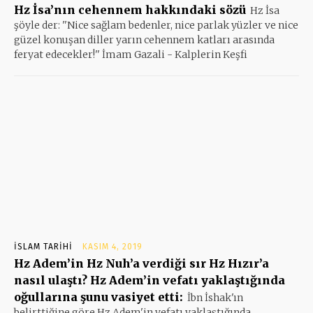
Hz İsa’nın cehennem hakkındaki sözü
Hz İsa
şöyle der: ''Nice sağlam bedenler, nice parlak yüzler ve nice
güzel konuşan diller yarın cehennem katları arasında
feryat edecekler!'' İmam Gazali - Kalplerin Keşfi
İSLAM TARIHI
KASIM 4, 2019
Hz Adem’in Hz Nuh’a verdiği sır Hz Hızır’a
nasıl ulaştı? Hz Adem’in vefatı yaklaştığında
oğullarına şunu vasiyet etti:
İbn İshak'ın
belirttiğine göre Hz Adem'in vefatı yaklaştığında