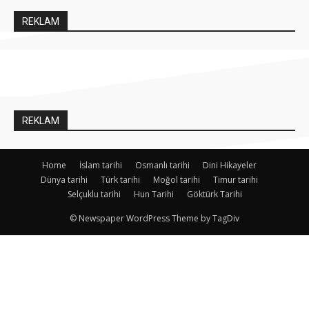
REKLAM
REKLAM
Home
İslam tarihi
Osmanlı tarihi
Dini Hikayeler
Dünya tarihi
Türk tarihi
Moğol tarihi
Timur tarihi
Selçuklu tarihi
Hun Tarihi
Göktürk Tarihi
© Newspaper WordPress Theme by TagDiv