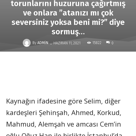
torunlarını huzuruna çağırtmış
ve onlara ”atanızı mı çok
seversiniz yoksa beni mi?” diye
sormuş…
-
By
ADMIN
15822
HAZIRAN 11, 2021
0
Kaynağın ifadesine göre Selim, diğer
kardeşleri Şehinşah, Ahmed, Korkud,
Mahmud, Alemşah ve amcası Cem’in
oğlu Oğuz Han ile birlikte İstanbul’da