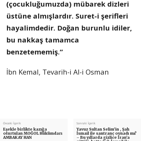
(çocukluğumuzda) mübarek dizleri
üstüne almışlardır. Suret-i şerifleri
hayalimdedir. Doğan burunlu idiler,
bu nakkaş tamamca
benzetememiş.”
İbn Kemal, Tevarih-i Al-i Osman
Önceki İçerik
Sonraki İçerik
Eşekle birlikte kazığa
Yavuz Sultan Selim’in , Şah
oturtulan MOĞOL Hükümdarı
İsmail ile santranç oynadı mı?
AMBAKAY HAN
– Bu yıllarda gizlice İran’a