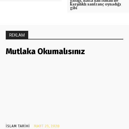
gittiği, hatta Şah İsmail ile
karşılıklı santranç oynadığı
gibi
REKLAM
Mutlaka Okumalısınız
İSLAM TARIHI
MART 21, 2020