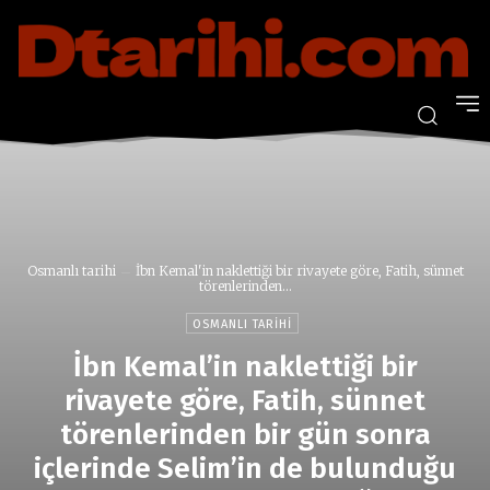
Osmanlı tarihi
İbn Kemal'in naklettiği bir rivayete göre, Fatih, sünnet
törenlerinden...
OSMANLI TARIHI
İbn Kemal’in naklettiği bir
rivayete göre, Fatih, sünnet
törenlerinden bir gün sonra
içlerinde Selim’in de bulunduğu