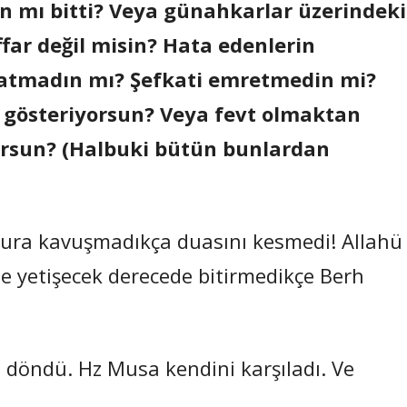
n mı bitti? Veya günahkarlar üzerindeki
far değil misin? Hata edenlerin
ratmadın mı? Şefkati emretmedin mi?
gösteriyorsun? Veya fevt olmaktan
orsun? (Halbuki bütün bunlardan
ağmura kavuşmadıkça duasını kesmedi! Allahü
ze yetişecek derecede bitirmedikçe Berh
i döndü. Hz Musa kendini karşıladı. Ve