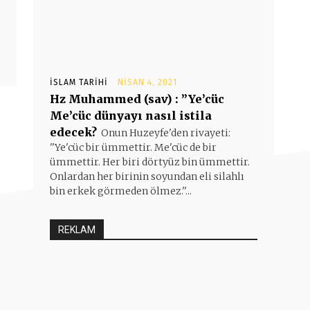
İSLAM TARIHI
NISAN 4, 2021
Hz Muhammed (sav) : ”Ye’cüc
Me’cüc dünyayı nasıl istila
edecek?
Onun Huzeyfe'den rivayeti:
''Ye'cüc bir ümmettir. Me'cüc de bir
ümmettir. Her biri dörtyüz bin ümmettir.
Onlardan her birinin soyundan eli silahlı
bin erkek görmeden ölmez.''...
REKLAM