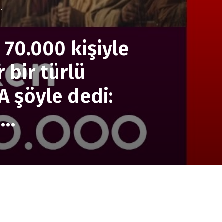
.
 70.000 kişiyle
 bir türlü
 şöyle dedi:
i…