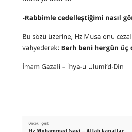
-Rabbimle cedelleştiğimi nasıl g
Bu sözü üzerine, Hz Musa onu cezal
vahyederek:
Berh beni hergün üç d
İmam Gazali – İhya-u Ulumi’d-Din
Önceki İçerik
Hz Muhammed (sav) – Allah kanatlar