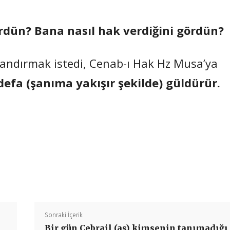
ördün? Bana nasıl hak verdiğini gördün?
andırmak istedi, Cenab-ı Hak Hz Musa’ya
efa (şanıma yakışır şekilde) güldürür.
Paylaş
Sonraki İçerik
Bir gün Cebrail (as) kimsenin tanımadığı