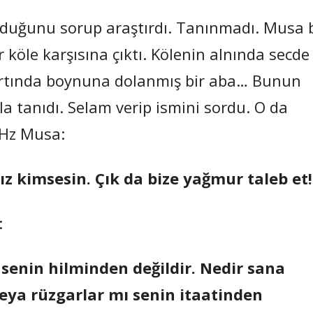
duğunu sorup araştırdı. Tanınmadı. Musa b
r köle karşısına çıktı. Kölenin alnında secde
Sırtında boynuna dolanmış bir aba… Bunun
a tanıdı. Selam verip ismini sordu. O da
 Hz Musa:
z kimsesin. Çık da bize yağmur taleb et!
:
u senin hilminden değildir. Nedir sana
Veya rüzgarlar mı senin itaatinden