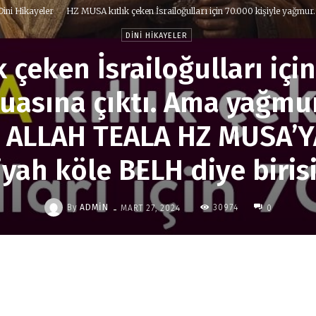
Dini Hikayeler
HZ MUSA kıtlık çeken İsrailoğulları için 70.000 kişiyle yağmur..
DINI HIKAYELER
 çeken İsrailoğulları için
asına çıktı. Ama yağmur
 ALLAH TEALA HZ MUSA’YA
iyah köle BELH diye biris
-
By
ADMIN
30974
MART 27, 2024
0
Paylaş