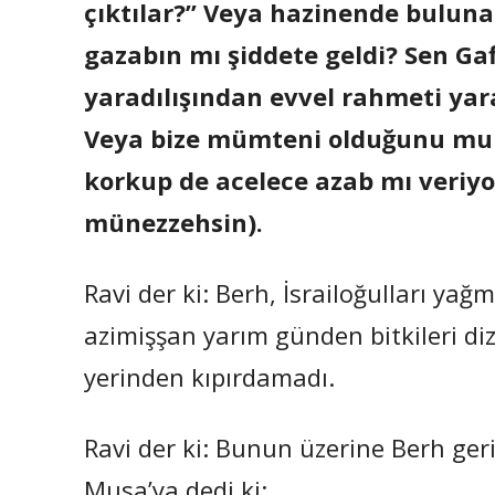
çıktılar?” Veya hazinende buluna
gazabın mı şiddete geldi? Sen Gaf
yaradılışından evvel rahmeti ya
Veya bize mümteni olduğunu mu 
korkup de acelece azab mı veriy
münezzehsin).
Ravi der ki: Berh, İsrailoğulları y
azimişşan yarım günden bitkileri di
yerinden kıpırdamadı.
Ravi der ki: Bunun üzerine Berh ger
Musa’ya dedi ki: