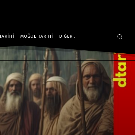
TARIHI
MOĞOL TARIHI
DIĞER