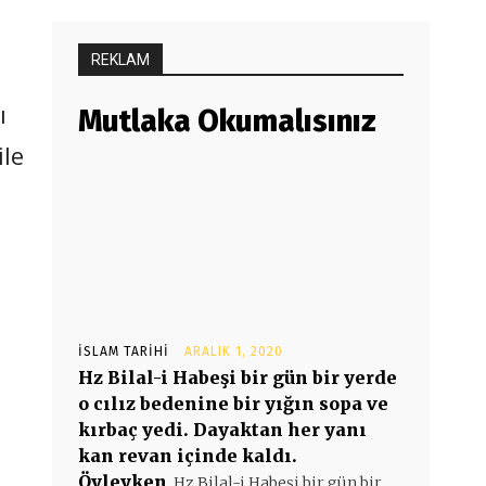
REKLAM
ı
Mutlaka Okumalısınız
ile
İSLAM TARIHI
ARALIK 1, 2020
Hz Bilal-i Habeşi bir gün bir yerde
o cılız bedenine bir yığın sopa ve
kırbaç yedi. Dayaktan her yanı
kan revan içinde kaldı.
Öyleyken
Hz Bilal-i Habeşi bir gün bir