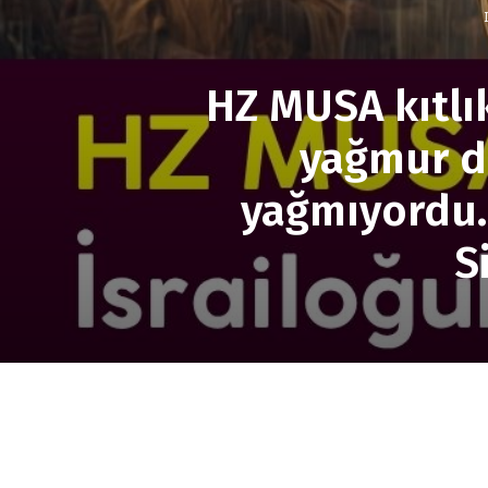
HZ MUSA kıtlık
yağmur du
yağmıyordu.
S