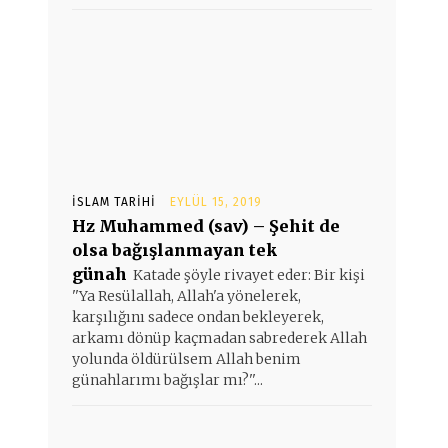
İSLAM TARIHI
EYLÜL 15, 2019
Hz Muhammed (sav) – Şehit de
olsa bağışlanmayan tek
günah
Katade şöyle rivayet eder: Bir kişi
''Ya Resülallah, Allah'a yönelerek,
karşılığını sadece ondan bekleyerek,
arkamı dönüp kaçmadan sabrederek Allah
yolunda öldürülsem Allah benim
günahlarımı bağışlar mı?''...