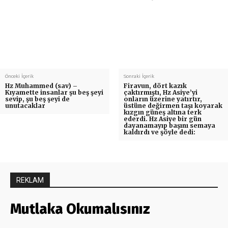
Önceki İçerik
Sonraki İçerik
Hz Muhammed (sav) –
Firavun, dört kazık
Kıyamette insanlar şu beş şeyi
çaktırmıştı, Hz Asiye’yi
sevip, şu beş şeyi de
onların üzerine yatırtır,
unutacaklar
üstüne değirmen taşı koyarak
kızgın güneş altına terk
ederdi. Hz Asiye bir gün
dayanamayıp başını semaya
kaldırdı ve şöyle dedi:
REKLAM
Mutlaka Okumalısınız