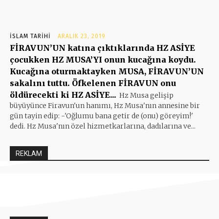
İSLAM TARIHI
ARALIK 23, 2019
FİRAVUN’UN katına çıktıklarında HZ ASİYE
çocukken HZ MUSA’YI onun kucağına koydu.
Kucağına oturmaktayken MUSA, FİRAVUN’UN
sakalını tuttu. Öfkelenen FİRAVUN onu
öldürecekti ki HZ ASİYE...
Hz Musa gelişip
büyüyünce Firavun'un hanımı, Hz Musa'nın annesine bir
gün tayin edip: -'Oğlumu bana getir de (onu) göreyim!'
dedi. Hz Musa'nın özel hizmetkarlarına, dadılarına ve...
REKLAM