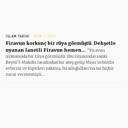
İSLAM TARIHI
EKIM 1, 2019
Firavun korkunç bir rüya görmüştü. Dehşetle
uyanan lanetli Firavun hemen…
''Firavun
uykusunda bir rüya görmüştü. (Bu rüyasında) sanki
Beytü'l-Makdis tarafından bir ateş gelip Mısır'ın bütün
evlerini ve Kıptileri yakmış, İsrailoğulları'na ise hiçbir
zarar vermemişti....