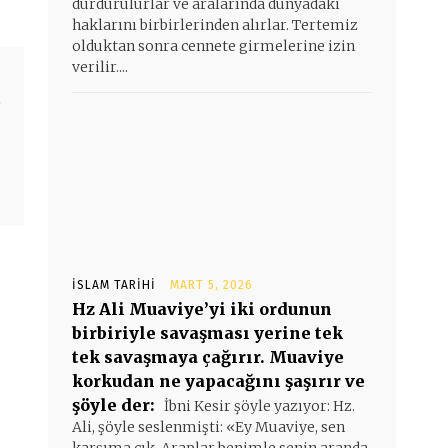
durdurulurlar ve aralarında dünyadaki
haklarını birbirlerinden alırlar. Tertemiz
olduktan sonra cennete girmelerine izin
verilir....
t
İSLAM TARIHI
MART 5, 2026
Hz Ali Muaviye’yi iki ordunun
birbiriyle savaşması yerine tek
tek savaşmaya çağırır. Muaviye
korkudan ne yapacağını şaşırır ve
şöyle der:
İbni Kesir şöyle yazıyor: Hz.
Ali, şöyle seslenmişti: «Ey Muaviye, sen