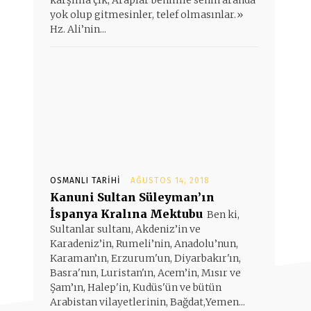
karşıma çık, Araplar benimle senin aranda
yok olup gitmesinler, telef olmasınlar.»
Hz. Ali’nin...
OSMANLI TARIHI
AĞUSTOS 14, 2018
Kanuni Sultan Süleyman’ın
İspanya Kralına Mektubu
Ben ki,
Sultanlar sultanı, Akdeniz’in ve
Karadeniz’in, Rumeli’nin, Anadolu’nun,
Karaman’ın, Erzurum'un, Diyarbakır'ın,
Basra'nın, Luristan'ın, Acem’in, Mısır ve
Şam’ın, Halep'in, Kudüs'ün ve bütün
Arabistan vilayetlerinin, Bağdat,Yemen...