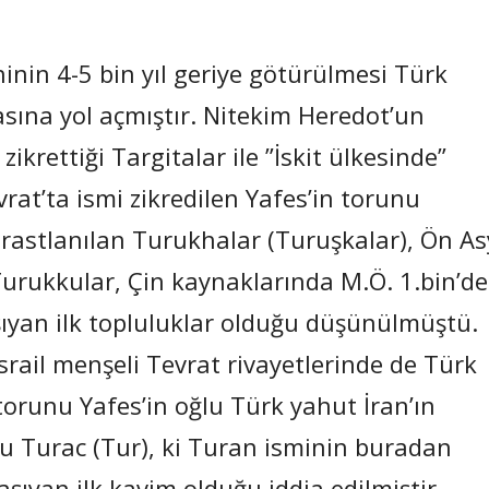
inin 4-5 bin yıl geriye götürülmesi Türk
sına yol açmıştır. Nitekim Heredot’un
krettiği Targitalar ile ”İskit ülkesinde”
evrat’ta ismi zikredilen Yafes’in torunu
rastlanılan Turukhalar (Turuşkalar), Ön A
 Turukkular, Çin kaynaklarında M.Ö. 1.bin’de
aşıyan ilk topluluklar olduğu düşünülmüştü.
İsrail menşeli Tevrat rivayetlerinde de Türk
torunu Yafes’in oğlu Türk yahut İran’ın
 Turac (Tur), ki Turan isminin buradan
şıyan ilk kavim olduğu iddia edilmiştir.