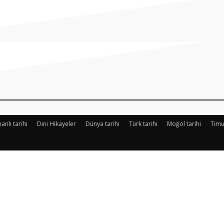
Paylaş
nlı tarihi
Dini Hikayeler
Dünya tarihi
Türk tarihi
Moğol tarihi
Timu