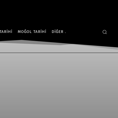
TARIHI
MOĞOL TARIHI
DIĞER