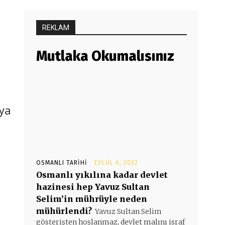
REKLAM
Mutlaka Okumalısınız
sya
OSMANLI TARIHI
EYLÜL 6, 2022
Osmanlı yıkılına kadar devlet
hazinesi hep Yavuz Sultan
Selim’in mührüyle neden
mühürlendi?
Yavuz Sultan Selim
gösterişten hoşlanmaz, devlet malını israf