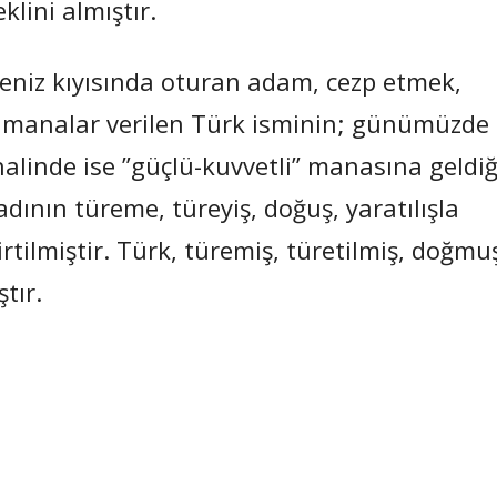
lini almıştır.
 deniz kıyısında oturan adam, cezp etmek,
lü manalar verilen Türk isminin; günümüzde
 halinde ise ”güçlü-kuvvetli” manasına geldiğ
adının türeme, türeyiş, doğuş, yaratılışla
rtilmiştir. Türk, türemiş, türetilmiş, doğmu
tır.
Paylaş