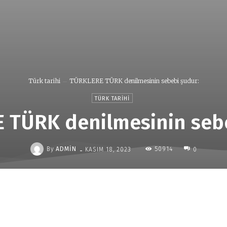
Türk tarihi
TÜRKLERE TÜRK denilmesinin sebebi şudur:
TÜRK TARIHI
 TÜRK denilmesinin sebe
-
By
ADMIN
50914
KASIM 18, 2023
0
Paylaş