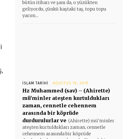
bütün itibarı ve şanı da, o yüzükten
geliyordu, çünkü kaştaki taş, topu topu
yarım...
i
ş,
İSLAM TARIHI
AĞUSTOS 19, 2019
Hz Muhammed (sav) – (Ahirette)
mü’minler ateşten kurtuldukları
zaman, cennetle cehennem
arasında bir köprüde
durdurulurlar ve
(Ahirette) mü'minler
ateşten kurtuldukları zaman, cennetle
cehennem arasında bir köprüde