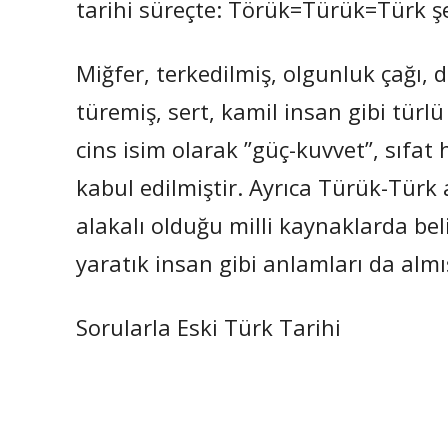
tarihi süreçte: Törük=Türük=Türk şek
Miğfer, terkedilmiş, olgunluk çağı,
türemiş, sert, kamil insan gibi tür
cins isim olarak ”güç-kuvvet”, sıfat
kabul edilmiştir. Ayrıca Türük-Türk 
alakalı olduğu milli kaynaklarda beli
yaratık insan gibi anlamları da almış
Sorularla Eski Türk Tarihi