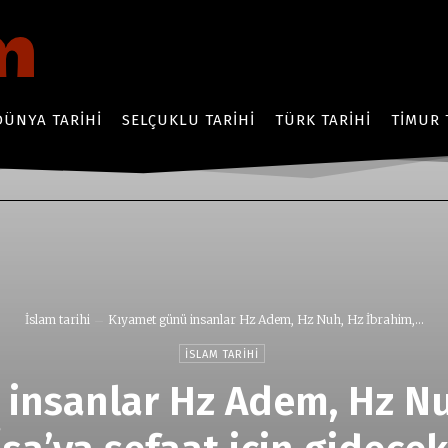
DÜNYA TARIHI
SELÇUKLU TARIHI
TÜRK TARIHI
TIMUR 
İslam tarihi
Kıyamet günü insanlar Hz Adem, Hz Nuh, Hz İbrahim,...
İSLAM TARIHI
insanlar Hz Adem, Hz Nu