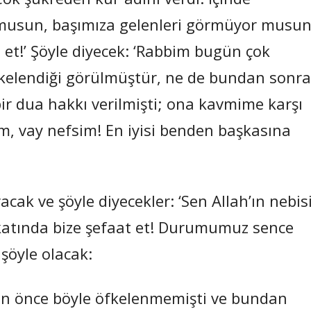
sun, başımıza gelenleri görmüyor musun
 et!’ Şöyle diyecek: ‘Rabbim bugün çok
kelendiği görülmüştür, ne de bundan sonra
bir dua hakkı verilmişti; ona kavmime karşı
m, vay nefsim! En iyisi benden başkasına
ak ve şöyle diyecekler: ‘Sen Allah’ın nebis
katında bize şefaat et! Durumumuz sence
şöyle olacak:
an önce böyle öfkelenmemişti ve bundan