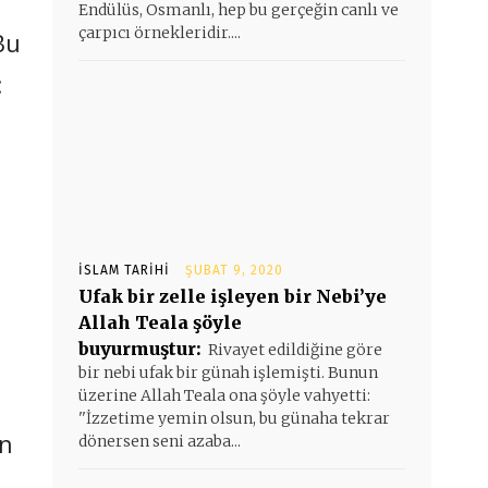
Endülüs, Osmanlı, hep bu gerçeğin canlı ve
çarpıcı örnekleridir....
Bu
:
İSLAM TARIHI
ŞUBAT 9, 2020
Ufak bir zelle işleyen bir Nebi’ye
Allah Teala şöyle
buyurmuştur:
Rivayet edildiğine göre
bir nebi ufak bir günah işlemişti. Bunun
üzerine Allah Teala ona şöyle vahyetti:
''İzzetime yemin olsun, bu günaha tekrar
en
dönersen seni azaba...