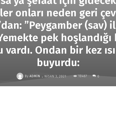
sa’ya şefaat için gidece
er onları neden geri çev
’dan: ”Peygamber (sav) ile
Yemekte pek hoşlandığı k
vardı. Ondan bir kez ısı
buyurdu:
-
By
ADMIN
10467
NISAN 3, 2021
0
Paylaş