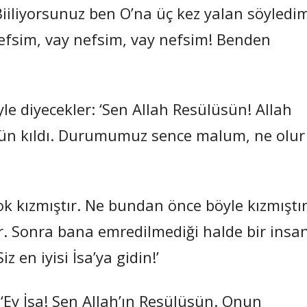
iiliyorsunuz ben O’na üç kez yalan söyledim
 nefsim, vay nefsim, vay nefsim! Benden
le diyecekler: ‘Sen Allah Resülüsün! Allah
stün kıldı. Durumumuz sence malum, ne olur
k kızmıştır. Ne bundan önce böyle kızmıştır
r. Sonra bana emredilmediği halde bir insa
 en iyisi İsa’ya gidin!’
 ‘Ey İsa! Sen Allah’ın Resülüsün. Onun