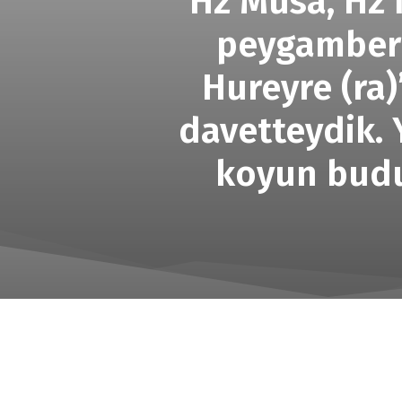
Hz Musa, Hz İ
peygamberl
Hureyre (ra)
davetteydik. 
koyun budu 