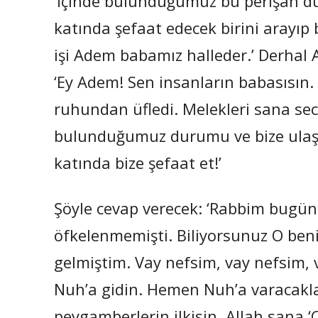
‘İçinde bulunduğumuz bu perişan
katında şefaat edecek birini arayıp bu
işi Adem babamız halleder.’ Derhal A
‘Ey Adem! Sen insanların babasısın. A
ruhundan üfledi. Melekleri sana secd
bulunduğumuz durumu ve bize ulaşa
katında bize şefaat et!’
Şöyle cevap verecek: ‘Rabbim bugün 
öfkelenmemişti. Biliyorsunuz O beni
gelmiştim. Vay nefsim, vay nefsim, 
Nuh’a gidin. Hemen Nuh’a varacakla
peygamberlerin ilkisin. Allah sana ‘Ç