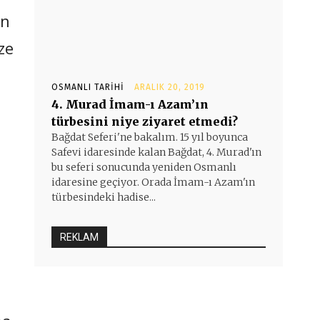
un
ze
OSMANLI TARIHI
ARALIK 20, 2019
4. Murad İmam-ı Azam’ın
türbesini niye ziyaret etmedi?
Bağdat Seferi'ne bakalım. 15 yıl boyunca
Safevi idaresinde kalan Bağdat, 4. Murad'ın
bu seferi sonucunda yeniden Osmanlı
idaresine geçiyor. Orada İmam-ı Azam'ın
türbesindeki hadise...
REKLAM