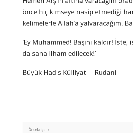
Hemen Arş’ın altına varacağım ora
önce hiç kimseye nasip etmediği ha
kelimelerle Allah’a yalvaracağım. Ba
‘Ey Muhammed! Başını kaldır! İste, is
da sana ilham edilecek!’
Büyük Hadis Külliyatı – Rudani
Önceki İçerik