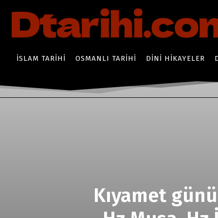
İSLAM TARIHI
OSMANLI TARIHI
DINI HIKAYELER
Kıyamet günü 