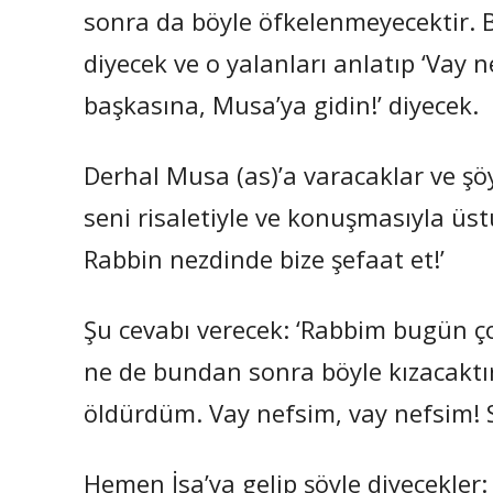
sonra da böyle öfkelenmeyecektir. B
diyecek ve o yalanları anlatıp ‘Vay
başkasına, Musa’ya gidin!’ diyecek.
Derhal Musa (as)’a varacaklar ve şöy
seni risaletiyle ve konuşmasıyla ü
Rabbin nezdinde bize şefaat et!’
Şu cevabı verecek: ‘Rabbim bugün ço
ne de bundan sonra böyle kızacaktı
öldürdüm. Vay nefsim, vay nefsim! Siz
Hemen İsa’ya gelip şöyle diyecekler: