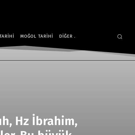
TARIHI
MOĞOL TARIHI
DIĞER
h, Hz İbrahim,