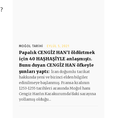
?
MOĞOL TARIHI
EYLÜL 5, 2021
Papalık CENGİZ HAN’I öldürtmek
için 40 HAŞHAŞİYLE anlaşmıştı.
Bunu duyan CENGİZ HAN öfkeyle
şunları yaptı:
İran doğumlu tarikat
i
hakkında yeni ve birinci elden bilgiler
edinilmeye başlanmış. Fransa kralının
1253-1255 tarihleri arasında Moğol hanı
Cengiz Han'ın Karakurumda'daki sarayına
yollamış olduğu...