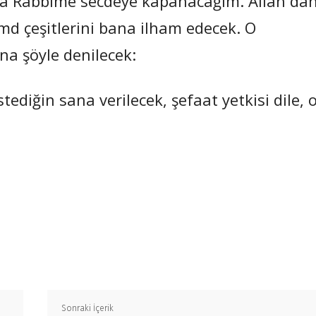
da Rabbime secdeye kapanacağım. Allah da
md çeşitlerini bana ilham edecek. O
na şöyle denilecek:
tediğin sana verilecek, şefaat yetkisi dile, 
Paylaş
Sonraki İçerik