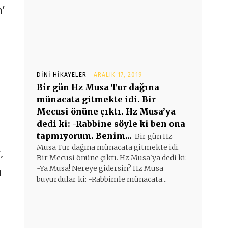
’
DINI HIKAYELER
ARALIK 17, 2019
Bir gün Hz Musa Tur dağına
münacata gitmekte idi. Bir
Mecusi önüne çıktı. Hz Musa’ya
dedi ki: -Rabbine söyle ki ben ona
tapmıyorum. Benim...
Bir gün Hz
Musa Tur dağına münacata gitmekte idi.
,
Bir Mecusi önüne çıktı. Hz Musa'ya dedi ki:
n
-Ya Musa! Nereye gidersin? Hz Musa
buyurdular ki: -Rabbimle münacata...