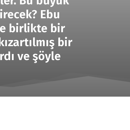
kler. Bu büyük
irecek? Ebu
 birlikte bir
ızartılmış bir
rdı ve şöyle