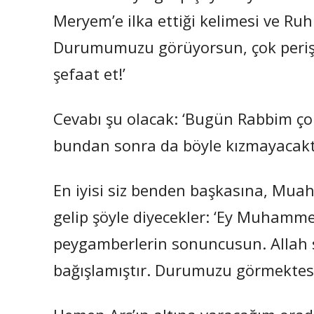
Meryem’e ilka ettiği kelimesi ve R
Durumumuzu görüyorsun, çok perişan
şefaat et!’
Cevabı şu olacak: ‘Bugün Rabbim çok
bundan sonra da böyle kızmayacaktır
En iyisi siz benden başkasına, Mu
gelip şöyle diyecekler: ‘Ey Muhamme
peygamberlerin sonuncusun. Allah 
bağışlamıştır. Durumuzu görmektesin