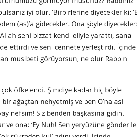
 durumumuzu görmüyor musunuz? Rabbiniz
lsanız iyi olur. ‘Birbirlerine diyecekler ki: ‘
dem (as)’a gidecekler. Ona şöyle diyecekler
llah seni bizzat kendi eliyle yarattı, sana
e ettirdi ve seni cennete yerleştirdi. İçinde
n musibeti görüyorsun, ne olur Rabbin
çok öfkelendi. Şimdiye kadar hiç böyle
 bir ağaçtan nehyetmiş ve ben O’na asi
vay nefsim! Siz benden başkasına gidin.
r ve ona: ‘Ey Nuh! Sen yeryüzüne gönderil
ok şükreden kul’ adını verdi. İçinde