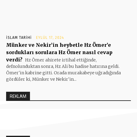
İSLAM TARIHI
EYLÜL 17, 2024
Münker ve Nekir’in heybetle Hz Ömer’e
sordukları sorulara Hz Ömer nasıl cevap
verdi?
Hz Ömer ahirete irtihal ettiğinde,
defnolunduktan sonra, Hz Ali bu hadise hatırına geldi.
Ömer'in kabrine gitti. Orada murakabeye uğradığında
gördüler ki, Münker ve Nekir'in...
REKLAM