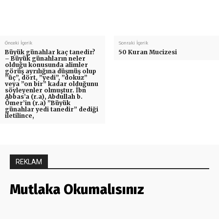
Önceki İçerik
Sonraki İçerik
Büyük günahlar kaç tanedir?
50 Kuran Mucizesi
– Büyük günahların neler
olduğu konusunda alimler
görüş ayrılığına düşmüş olup
”üç”, dört, ”yedi”, ”dokuz”
veya ”on bir” kadar olduğunu
söyleyenler olmuştur. İbn
Abbas’a (r.a), Abdullah b.
Ömer’in (r.a) ”Büyük
günahlar yedi tanedir” dediği
iletilince,
REKLAM
Mutlaka Okumalısınız