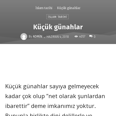
İslam tarihi
Küçük günahlar
İSLAM TARIHI
Küçük günahlar
-
By
ADMIN
4057
HAZIRAN 4, 2018
0
Küçük günahlar sayıya gelmeyecek
kadar çok olup ”net olarak şunlardan
ibarettir” deme imkanımız yoktur.
Bununla birlikte dini delillerle ve