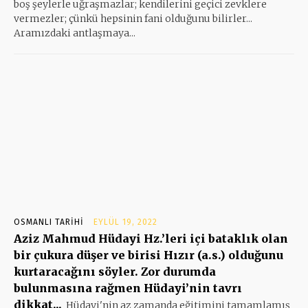
boş şeylerle uğraşmazlar; kendilerini geçici zevklere
vermezler; çünkü hepsinin fani olduğunu bilirler...
Aramızdaki antlaşmaya...
OSMANLI TARIHI
EYLÜL 19, 2022
Aziz Mahmud Hüdayi Hz.’leri içi bataklık olan
bir çukura düşer ve birisi Hızır (a.s.) olduğunu
kurtaracağını söyler. Zor durumda
bulunmasına rağmen Hüdayi’nin tavrı
dikkat...
Hüdayi'nin az zamanda eğitimini tamamlamış