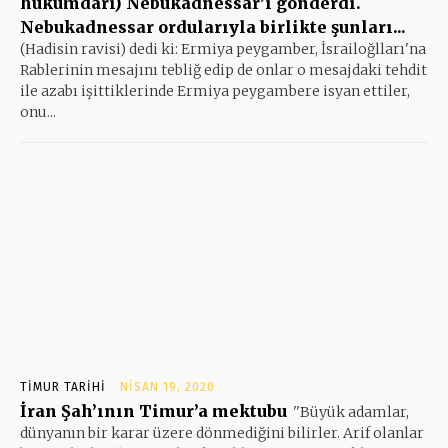
hükümdarı) Nebukadnessar’ı gönderdi.
Nebukadnessar ordularıyla birlikte şunları...
(Hadisin ravisi) dedi ki: Ermiya peygamber, İsrailoğlları'na
Rablerinin mesajını tebliğ edip de onlar o mesajdaki tehdit
ile azabı işittiklerinde Ermiya peygambere isyan ettiler,
onu...
TIMUR TARIHI
NISAN 19, 2020
İran Şah’ının Timur’a mektubu
''Büyük adamlar,
dünyanın bir karar üzere dönmediğini bilirler. Arif olanlar