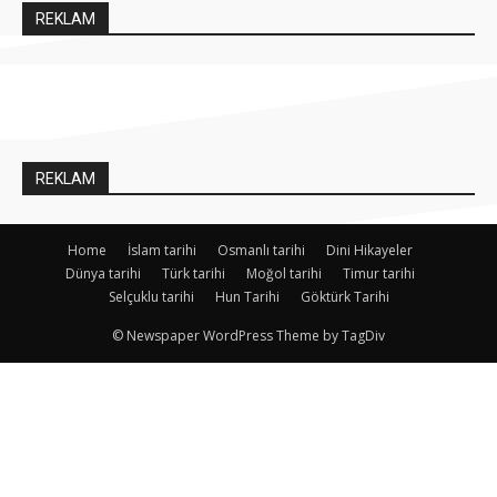
REKLAM
REKLAM
Home
İslam tarihi
Osmanlı tarihi
Dini Hikayeler
Dünya tarihi
Türk tarihi
Moğol tarihi
Timur tarihi
Selçuklu tarihi
Hun Tarihi
Göktürk Tarihi
© Newspaper WordPress Theme by TagDiv