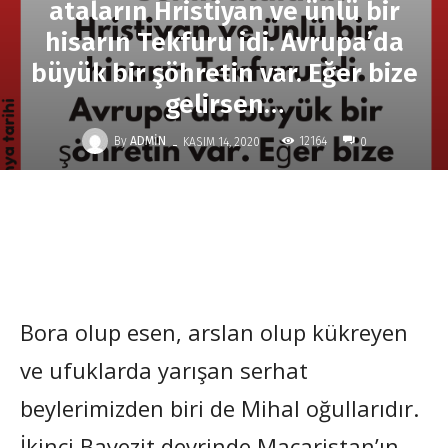
ataların Hristiyan ve ünlü bir
hisarın Tekfuru idi. Avrupa’da
büyük bir şöhretin var. Eğer bize
gelirsen…
-
By
ADMIN
12164
KASIM 14, 2020
0
Bora olup esen, arslan olup kükreyen
ve ufuklarda yarışan serhat
beylerimizden biri de Mihal oğullarıdır.
İkinci Bayezit devrinde Macaristan’ın