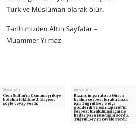
Türk ve Müslüman olarak ölür.
Tarihimizden Altın Sayfalar –
Muammer Yılmaz
Önceki İçerik
Sonraki İçerik
Cem Sultan’ın Osmanlı’yı ikiye
Bizans imparatoru Gürcü
bölelim teklifine 2. Bayezit
kralını serbest bıraktırmak
şöyle cevap verdi:
için Tuğrul Bey’e elçi
gönderdi ve esir Liparet’in
serbest bırakılması için ne
kadar para istediğini sordu.
Tuğrul Bey şu cevabı verdi: