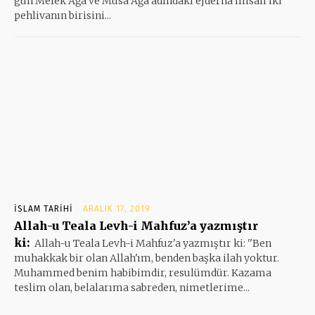
gün Melek Ağa ve Musa Ağa adındaki ejderha misali iki
pehlivanın birisini...
İSLAM TARIHI
ARALIK 17, 2019
Allah-u Teala Levh-i Mahfuz’a yazmıştır
ki:
Allah-u Teala Levh-i Mahfuz'a yazmıştır ki: ''Ben
muhakkak bir olan Allah'ım, benden başka ilah yoktur.
Muhammed benim habibimdir, resulümdür. Kazama
teslim olan, belalarıma sabreden, nimetlerime...