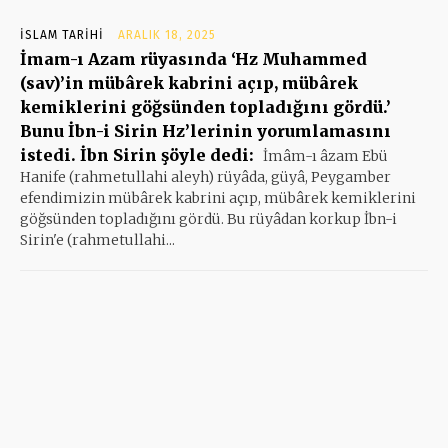
İSLAM TARIHI
ARALIK 18, 2025
İmam-ı Azam rüyasında ‘Hz Muhammed
(sav)’in mübârek kabrini açıp, mübârek
kemiklerini göğsünden topladığını gördü.’
Bunu İbn-i Sirin Hz’lerinin yorumlamasını
istedi. İbn Sirin şöyle dedi:
İmâm-ı âzam Ebü
Hanife (rahmetullahi aleyh) rüyâda, güyâ, Peygamber
efendimizin mübârek kabrini açıp, mübârek kemiklerini
göğsünden topladığını gördü. Bu rüyâdan korkup İbn-i
Sirin'e (rahmetullahi...