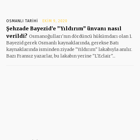
OSMANLI TARIHI
EKIM 9, 2020
Şehzade Bayezid’e ”Yıldırım” ünvanı nasıl
verildi?
Osmanoğulları'nın dördüncü hükümdarı olan 1.
Bayezid gerek Osmanlı kaynaklarında, gerekse Batı
kaynaklarında isminden ziyade ''Yıldırım'' lakabıyla anılır.
Bazı Fransız yazarlar, bu lakabın yerine ''L'Eclair''...