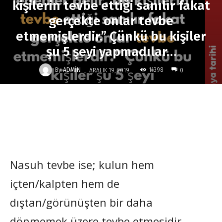
kişilerin tevbe ettiği sanılır fakat
gerçekte onlar tevbe
etmemişlerdir.” Çünkü bu kişiler
şu 5 şeyi yapmadılar…
-
By
ADMIN
11398
ARALIK 19, 2019
0
Nasuh tevbe ise; kulun hem
içten/kalpten hem de
dıştan/görünüşten bir daha
dönmemek üzere tevbe etmesidir.