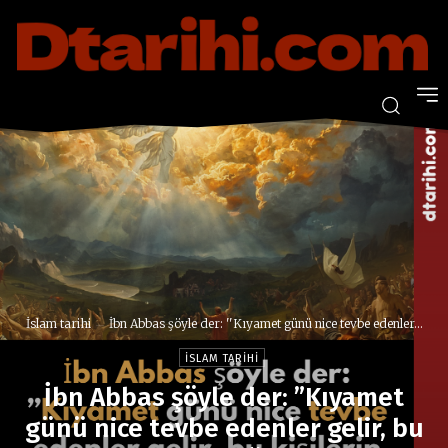
İslam tarihi
İbn Abbas şöyle der: ''Kıyamet günü nice tevbe edenler...
İSLAM TARIHI
İbn Abbas şöyle der: ”Kıyamet
günü nice tevbe edenler gelir, bu