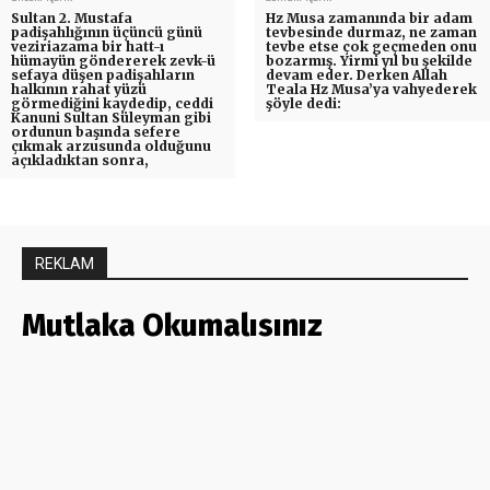
Sultan 2. Mustafa
Hz Musa zamanında bir adam
padişahlığının üçüncü günü
tevbesinde durmaz, ne zaman
veziriazama bir hatt-ı
tevbe etse çok geçmeden onu
hümayün göndererek zevk-ü
bozarmış. Yirmi yıl bu şekilde
sefaya düşen padişahların
devam eder. Derken Allah
halkının rahat yüzü
Teala Hz Musa’ya vahyederek
görmediğini kaydedip, ceddi
şöyle dedi:
Kanuni Sultan Süleyman gibi
ordunun başında sefere
çıkmak arzusunda olduğunu
açıkladıktan sonra,
REKLAM
Mutlaka Okumalısınız