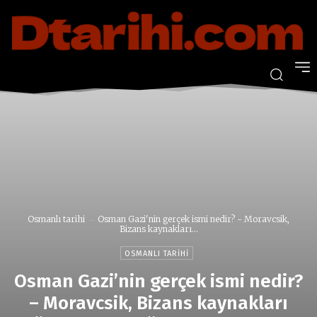
Osmanlı tarihi
Osman Gazi'nin gerçek ismi nedir? - Moravcsik,
Bizans kaynakları...
OSMANLI TARIHI
Osman Gazi’nin gerçek ismi nedir?
– Moravcsik, Bizans kaynakları