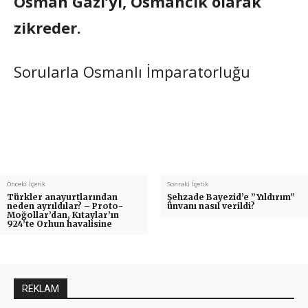
Osman Gazi’yi, Osmancık olarak
zikreder.
Sorularla Osmanlı İmparatorluğu
Önceki İçerik
Sonraki İçerik
Türkler anayurtlarından
Şehzade Bayezid’e ”Yıldırım”
neden ayrıldılar? – Proto-
ünvanı nasıl verildi?
Moğollar’dan, Kıtaylar’ın
924’te Orhun havalisine
REKLAM