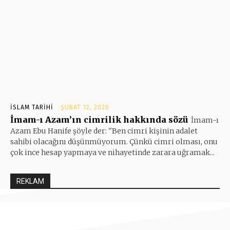
İSLAM TARIHI
ŞUBAT 12, 2020
İmam-ı Azam’ın cimrilik hakkında sözü
İmam-ı
Azam Ebu Hanife şöyle der: ''Ben cimri kişinin adalet
sahibi olacağını düşünmüyorum. Çünkü cimri olması, onu
çok ince hesap yapmaya ve nihayetinde zarara uğramak...
REKLAM