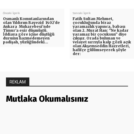
Önceki İçerik
Sonraki İçerik
Osmanlı Komutanlarından
Fatih Sultan Mehmet,
olan Yıldırım Bayezid 1402’de
çocukluğunda biraz
Ankara Muharebesi’nde
yaramazlık yapınca, babası
Timur’a esir düşmüştü.
olan 2. Murat Han: ”Ne kadar
İddiaya göre içine düştüğü
yaramaz bir çocuksun” diye
durumu hazmedemeyen
çıkışır. Orada bulunan ve
padişah, yüzüğündeki…
velayet sırrıyla kalp gözü açık
olan Akşemseddin Hazretleri,
hafifçe gülümseyerek şöyle
der:
REKLAM
Mutlaka Okumalısınız