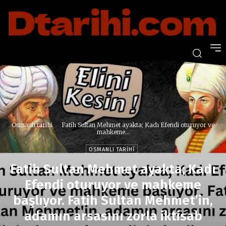
Osmanlı tarihi
Fatih Sultan Mehmet ayakta; Kadı Efendi oturuyor ve
mahkeme...
OSMANLI TARIHI
Fatih Sultan Mehmet ayakta; Kadı
Efendi oturuyor ve mahkeme
başlıyor. Fatih Sultan Mehmet’in,
adamın arsasını zorla iktisab