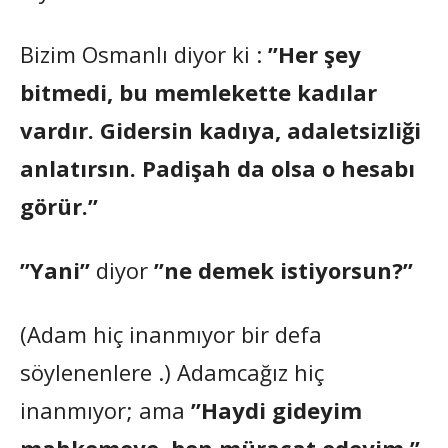
Bizim Osmanlı diyor ki :
”Her şey
bitmedi, bu memlekette kadılar
vardır. Gidersin kadıya, adaletsizliği
anlatırsın. Padişah da olsa o hesabı
görür.”
”Yani”
diyor
”ne demek istiyorsun?”
(Adam hiç inanmıyor bir defa
söylenenlere .) Adamcağız hiç
inanmıyor; ama
”Haydi gideyim
mahkemeye, ben müracat edeyim.”