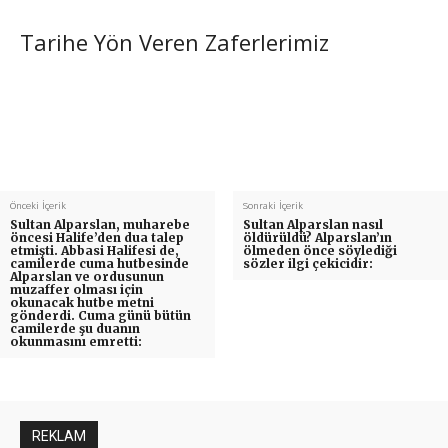
Tarihe Yön Veren Zaferlerimiz
Önceki İçerik
Sonraki İçerik
Sultan Alparslan, muharebe
Sultan Alparslan nasıl
öncesi Halife’den dua talep
öldürüldü? Alparslan’ın
etmişti. Abbasi Halifesi de,
ölmeden önce söylediği
camilerde cuma hutbesinde
sözler ilgi çekicidir:
Alparslan ve ordusunun
muzaffer olması için
okunacak hutbe metni
gönderdi. Cuma günü bütün
camilerde şu duanın
okunmasını emretti:
REKLAM