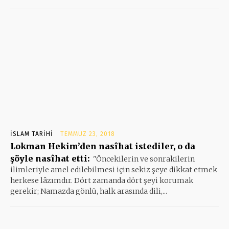
İSLAM TARIHI
TEMMUZ 23, 2018
Lokman Hekim’den nasîhat istediler, o da
şöyle nasîhat etti:
''Öncekilerin ve sonrakilerin
ilimleriyle amel edilebilmesi için sekiz şeye dikkat etmek
herkese lâzımdır. Dört zamanda dört şeyi korumak
gerekir; Namazda gönlü, halk arasında dili,...