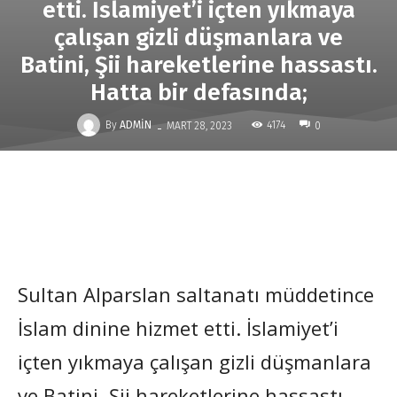
etti. İslamiyet’i içten yıkmaya
çalışan gizli düşmanlara ve
Batini, Şii hareketlerine hassastı.
Hatta bir defasında;
-
By
ADMIN
4174
MART 28, 2023
0
Sultan Alparslan saltanatı müddetince
İslam dinine hizmet etti. İslamiyet’i
içten yıkmaya çalışan gizli düşmanlara
ve Batini, Şii hareketlerine hassastı.