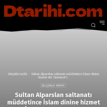
Selçuklu tarihi
Sultan Alparslan saltanatı müddetince İslam dinine
hizmet etti. İslamiyet'i...
SELÇUKLU TARIHI
Sultan Alparslan saltanatı
müddetince İslam dinine hizmet