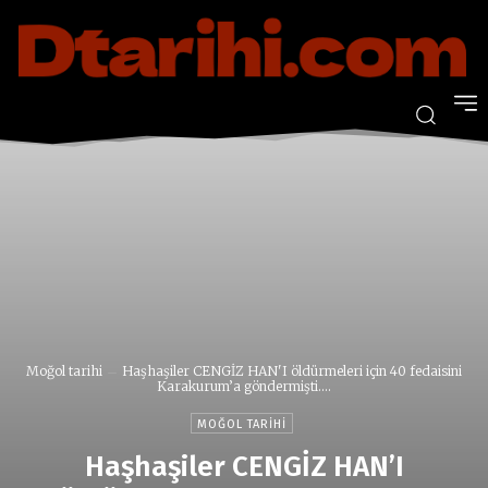
Moğol tarihi
Haşhaşiler CENGİZ HAN'I öldürmeleri için 40 fedaisini
Karakurum’a göndermişti....
MOĞOL TARIHI
Haşhaşiler CENGİZ HAN’I