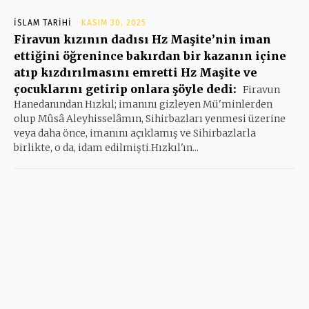
İSLAM TARIHI
KASIM 30, 2025
Firavun kızının dadısı Hz Maşite’nin iman
ettiğini öğrenince bakırdan bir kazanın içine
atıp kızdırılmasını emretti Hz Maşite ve
çocuklarını getirip onlara şöyle dedi:
Firavun
Hanedanından Hızkıl; imanını gizleyen Mü'minlerden
olup Mûsâ Aleyhisselâmın, Sihirbazları yenmesi üzerine
veya daha önce, imanını açıklamış ve Sihirbazlarla
birlikte, o da, idam edilmişti.Hızkıl'ın...