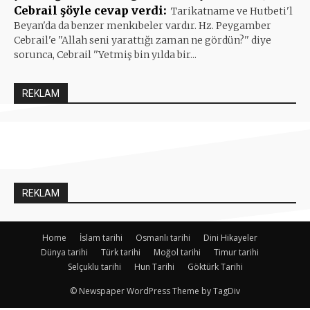
Cebrail şöyle cevap verdi:
Tarikatname ve Hutbeti'l
Beyan'da da benzer menkıbeler vardır. Hz. Peygamber
Cebrail'e ''Allah seni yarattığı zaman ne gördün?'' diye
sorunca, Cebrail ''Yetmiş bin yılda bir...
REKLAM
REKLAM
Home
İslam tarihi
Osmanlı tarihi
Dini Hikayeler
Dünya tarihi
Türk tarihi
Moğol tarihi
Timur tarihi
Selçuklu tarihi
Hun Tarihi
Göktürk Tarihi
© Newspaper WordPress Theme by TagDiv