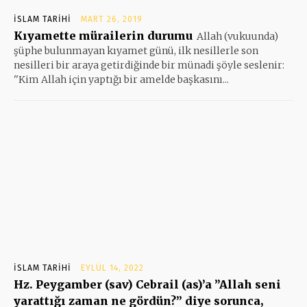
İSLAM TARIHI
MART 26, 2019
Kıyamette mürailerin durumu
Allah (vukuunda)
şüphe bulunmayan kıyamet günü, ilk nesillerle son
nesilleri bir araya getirdiğinde bir münadi şöyle seslenir:
''Kim Allah için yaptığı bir amelde başkasını...
İSLAM TARIHI
EYLÜL 14, 2022
Hz. Peygamber (sav) Cebrail (as)’a ”Allah seni
yarattığı zaman ne gördün?” diye sorunca,