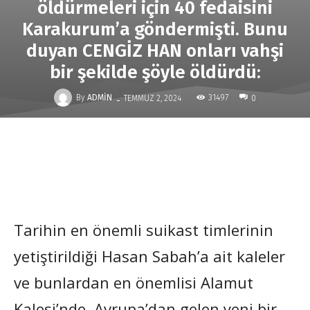
öldürmeleri için 40 fedaisini
Karakurum’a göndermişti. Bunu
duyan CENGİZ HAN onları vahşi
bir şekilde şöyle öldürdü:
-
By
ADMIN
31497
TEMMUZ 2, 2024
0
Tarihin en önemli suikast timlerinin
yetiştirildiği Hasan Sabah’a ait kaleler
ve bunlardan en önemlisi Alamut
Kalesi’nde, Avrupa’dan gelen yeni bir