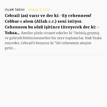
İSLAM TARIHI
ARALIK 9, 2019
Cebrail (as) varır ve der ki: -Ey cehennem!
Cebbar-ı alem (Allah c.c.) seni istiyor.
Cehennem bu sözü işitince titreyerek der ki: -
Yoksa...
Raviler şöyle rivayet ederler ki ''Gelmiş geçmiş
ve gelecek bütün ümmetler bir yere toplanırlar. Hak Teala
emreder; Cebrail'e buyurur ki ''Git cehennem ateşini
getir....