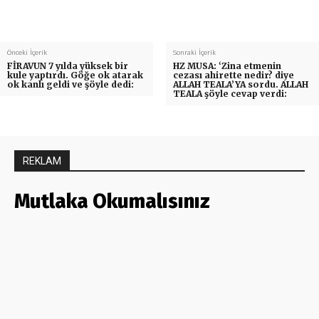
Önceki İçerik
Sonraki İçerik
FİRAVUN 7 yılda yüksek bir
HZ MUSA: ‘Zina etmenin
kule yaptırdı. Göğe ok atarak
cezası ahirette nedir? diye
ok kanlı geldi ve şöyle dedi:
ALLAH TEALA’YA sordu. ALLAH
TEALA şöyle cevap verdi:
REKLAM
Mutlaka Okumalısınız