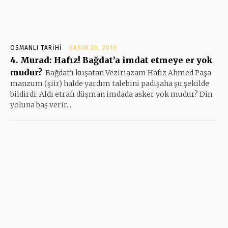
OSMANLI TARIHI
KASIM 20, 2019
4. Murad: Hafız! Bağdat’a imdat etmeye er yok
mudur?
Bağdat'ı kuşatan Veziriazam Hafız Ahmed Paşa
manzum (şiir) halde yardım talebini padişaha şu şekilde
bildirdi: Aldı etrafı düşman imdada asker yok mudur? Din
yoluna baş verir...