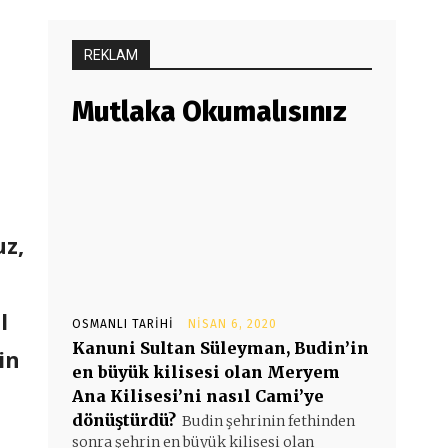
REKLAM
Mutlaka Okumalısınız
uz,
l
OSMANLI TARIHI
NISAN 6, 2020
Kanuni Sultan Süleyman, Budin’in
in
en büyük kilisesi olan Meryem
Ana Kilisesi’ni nasıl Cami’ye
dönüştürdü?
Budin şehrinin fethinden
sonra şehrin en büyük kilisesi olan