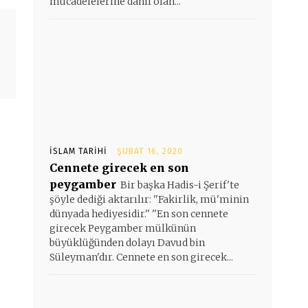
mücadelelerine dahil olan...
İSLAM TARIHI
ŞUBAT 16, 2020
Cennete girecek en son
peygamber
Bir başka Hadis-i Şerif'te
şöyle dediği aktarılır: ''Fakirlik, mü'minin
dünyada hediyesidir.'' ''En son cennete
girecek Peygamber mülkünün
büyüklüğünden dolayı Davud bin
Süleyman'dır. Cennete en son girecek...