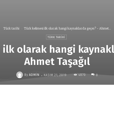
Türk tarihi
Türk kelimesi ilk olarak hangi kaynaklarda geçer? - Ahmet...
TÜRK TARIHI
 ilk olarak hangi kaynak
Ahmet Taşağıl
-
By
ADMIN
4870
KASIM 21, 2019
0
Paylaş