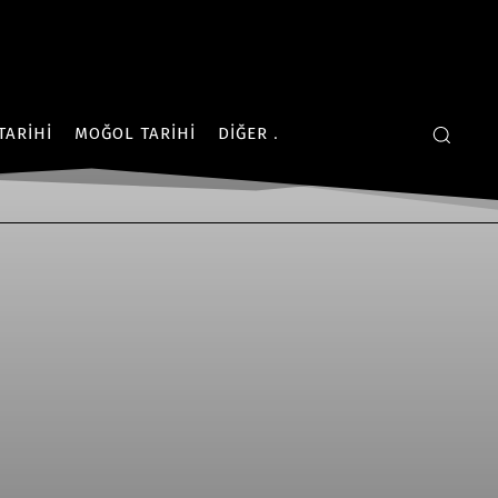
TARIHI
MOĞOL TARIHI
DIĞER