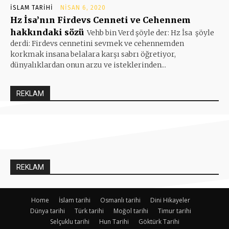
İSLAM TARIHI
NISAN 6, 2020
Hz İsa’nın Firdevs Cenneti ve Cehennem
hakkındaki sözü
Vehb bin Verd şöyle der: Hz İsa şöyle
derdi: Firdevs cennetini sevmek ve cehennemden
korkmak insana belalara karşı sabrı öğretiyor,
dünyalıklardan onun arzu ve isteklerinden...
REKLAM
REKLAM
Home
İslam tarihi
Osmanlı tarihi
Dini Hikayeler
Dünya tarihi
Türk tarihi
Moğol tarihi
Timur tarihi
Selçuklu tarihi
Hun Tarihi
Göktürk Tarihi