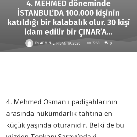
4. MEHMED döneminde
İSTANBUL’DA 100.000 kişinin
katıldığı bir kalabalık olur. 30 kişi
idam edilir bir ÇINAR’A…
-
By
ADMIN
7268
NISAN 19, 2020
0
4. Mehmed Osmanlı padişahlarının
arasında hükümdarlık tahtına en
küçük yaşında oturanıdır. Belki de bu
yüzden Topkapı Sarayı’ndaki