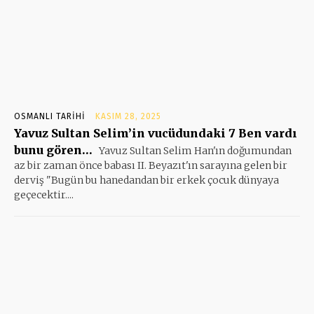
OSMANLI TARIHI
KASIM 28, 2025
Yavuz Sultan Selim’in vucüdundaki 7 Ben vardı
bunu gören…
Yavuz Sultan Selim Han'ın doğumundan
az bir zaman önce babası II. Beyazıt'ın sarayına gelen bir
derviş "Bugün bu hanedandan bir erkek çocuk dünyaya
geçecektir....