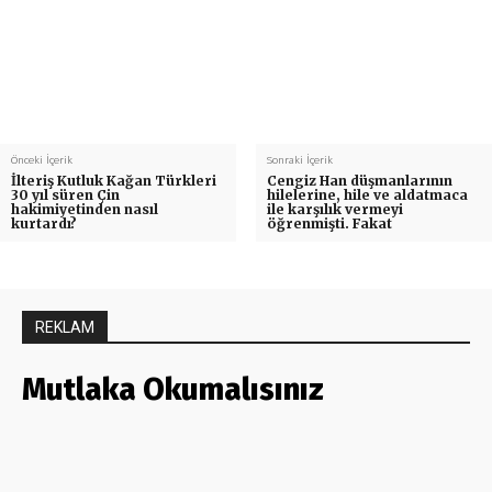
Önceki İçerik
Sonraki İçerik
İlteriş Kutluk Kağan Türkleri
Cengiz Han düşmanlarının
30 yıl süren Çin
hilelerine, hile ve aldatmaca
hakimiyetinden nasıl
ile karşılık vermeyi
kurtardı?
öğrenmişti. Fakat
REKLAM
Mutlaka Okumalısınız