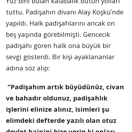
Yüz bini bulan kalabalık bütün yolları
tuttu. Padişahın divanı Alay Köşkü’nde
yapıldı. Halk padişahlarını ancak on
beş yaşında görebilmişti. Gencecik
padişahı gören halk ona büyük bir
sevgi gösterdi. Bir kişi ayaklananlar
adına söz alıp:
”Padişahım artık büyüdünüz, civan
ve bahadır oldunuz, padişahlık
işlerini elinize alınız, isimleri şu
elimdeki defterde yazılı olan otuz
devlet hainini bize verin ki onları