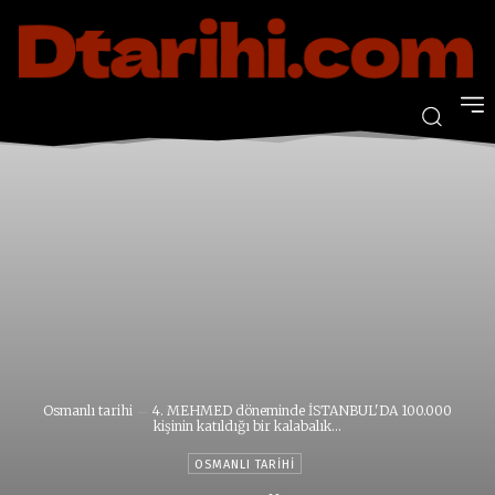
Osmanlı tarihi
4. MEHMED döneminde İSTANBUL'DA 100.000
kişinin katıldığı bir kalabalık...
OSMANLI TARIHI