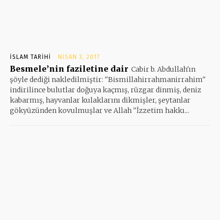
İSLAM TARIHI
NISAN 3, 2017
Besmele’nin faziletine dair
Cabir b. Abdullah'ın
şöyle dediği nakledilmiştir: ''Bismillahirrahmanirrahim''
indirilince bulutlar doğuya kaçmış, rüzgar dinmiş, deniz
kabarmış, hayvanlar kulaklarını dikmişler, şeytanlar
gökyüzünden kovulmuşlar ve Allah ''İzzetim hakkı...