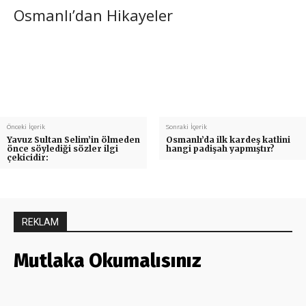
Osmanlı’dan Hikayeler
Önceki İçerik
Sonraki İçerik
Yavuz Sultan Selim’in ölmeden
Osmanlı’da ilk kardeş katlini
önce söylediği sözler ilgi
hangi padişah yapmıştır?
çekicidir:
REKLAM
Mutlaka Okumalısınız