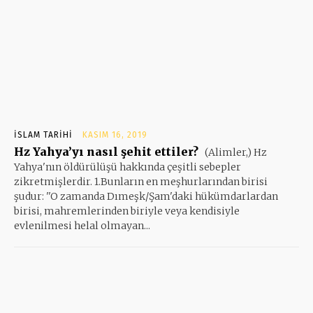
İSLAM TARIHI
KASIM 16, 2019
Hz Yahya’yı nasıl şehit ettiler?
(Alimler,) Hz
Yahya'nın öldürülüşü hakkında çeşitli sebepler
zikretmişlerdir. 1.Bunların en meşhurlarından birisi
şudur: ''O zamanda Dımeşk/Şam'daki hükümdarlardan
birisi, mahremlerinden biriyle veya kendisiyle
evlenilmesi helal olmayan...