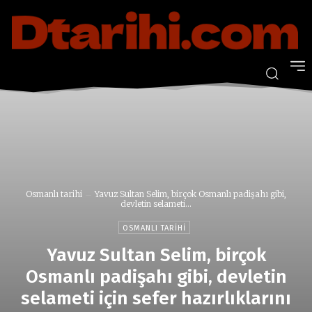
Osmanlı tarihi
Yavuz Sultan Selim, birçok Osmanlı padişahı gibi,
devletin selameti...
OSMANLI TARIHI
Yavuz Sultan Selim, birçok
Osmanlı padişahı gibi, devletin
selameti için sefer hazırlıklarını