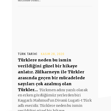
altında olan...
TÜRK TARIHI
KASIM 28, 2020
Türklere neden bu ismin
verildiğini güzel bir hikaye
anlatır. Zülkarneyn ile Türkler
arasında geçen bir mücadelede
sayıları çok azalmış olan
Türkler…
Türkmen adını yazılı olarak
en erken gördüğümüz yerlerden biri
Kaşgarlı Mahmud'un Divanü Lugati-t Türk
adlı eseridir. Türklere neden bu ismin
verildiğini güzel bir hikaye...