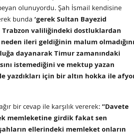
 beyan olunuyordu. Şah İsmail kendisine
rerek bunda
‘gerek Sultan Bayezid
Trabzon valiliğindeki dostluklardan
neden ileri geldiğinin malum olmadığını
tluğa dayanarak Timur zamanındaki
asını istemediğini ve mektup yazan
le yazdıkları için bir altın hokka ile afyo
.
ır bir cevap ile karşılık vererek:
”Davete
rek memleketine girdik fakat sen
hların ellerindeki memleket onların