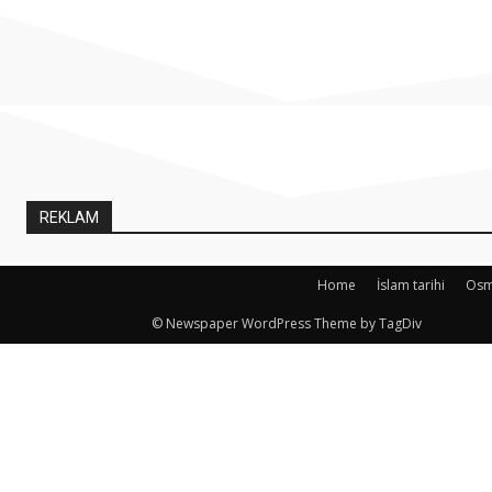
REKLAM
Home
İslam tarihi
Osma
© Newspaper WordPress Theme by TagDiv