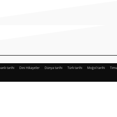
Paylaş
nlı tarihi
Dini Hikayeler
Dünya tarihi
Türk tarihi
Moğol tarihi
Timu