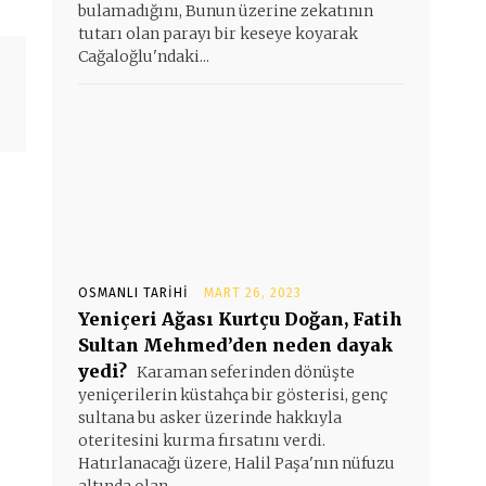
bulamadığını, Bunun üzerine zekatının
tutarı olan parayı bir keseye koyarak
Cağaloğlu'ndaki...
OSMANLI TARIHI
MART 26, 2023
Yeniçeri Ağası Kurtçu Doğan, Fatih
Sultan Mehmed’den neden dayak
yedi?
Karaman seferinden dönüşte
yeniçerilerin küstahça bir gösterisi, genç
sultana bu asker üzerinde hakkıyla
oteritesini kurma fırsatını verdi.
Hatırlanacağı üzere, Halil Paşa'nın nüfuzu