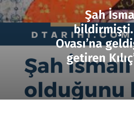
Şah İsma
bildirmişt
Ovası’na geldi
getiren Kılı