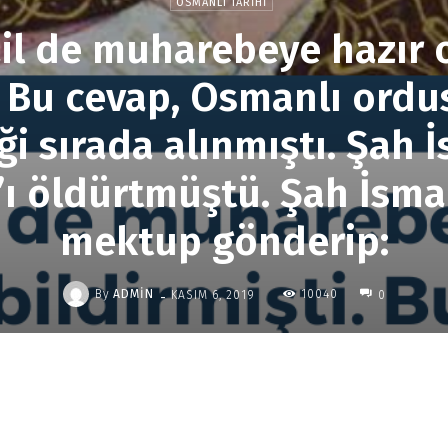
OSMANLI TARIHI
il de muharebeye hazır
i. Bu cevap, Osmanlı ordu
ği sırada alınmıştı. Şah
ç’ı öldürtmüştü. Şah İsmai
mektup gönderip:
-
By
ADMIN
10040
KASIM 6, 2019
0
Paylaş