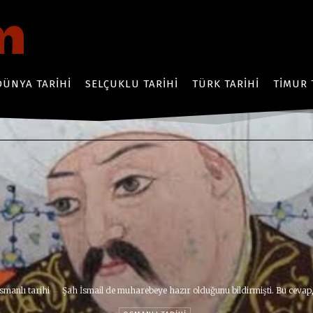
DÜNYA TARIHI
SELÇUKLU TARIHI
TÜRK TARIHI
TIMUR 
smanlı tarihi
Şah İsmail de muharebeye hazır olduğunu bildirmişti. Bu cevap,.