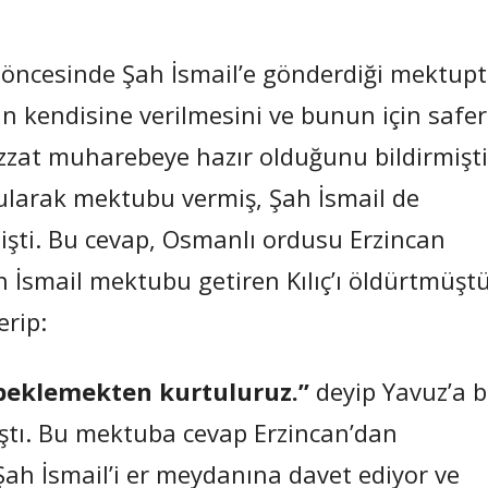
 öncesinde Şah İsmail’e gönderdiği mektupt
rin kendisine verilmesini ve bunun için safer
zzat muharebeye hazır olduğunu bildirmişti
 bularak mektubu vermiş, Şah İsmail de
şti. Bu cevap, Osmanlı ordusu Erzincan
ah İsmail mektubu getiren Kılıç’ı öldürtmüştü
erip:
 beklemekten kurtuluruz.”
deyip Yavuz’a b
ıştı. Bu mektuba cevap Erzincan’dan
ah İsmail’i er meydanına davet ediyor ve