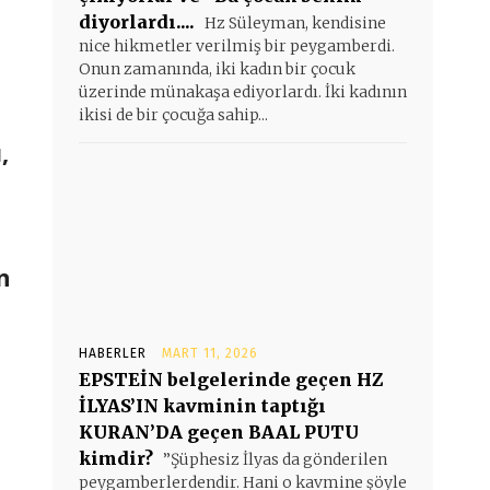
diyorlardı....
Hz Süleyman, kendisine
nice hikmetler verilmiş bir peygamberdi.
Onun zamanında, iki kadın bir çocuk
üzerinde münakaşa ediyorlardı. İki kadının
ikisi de bir çocuğa sahip...
,
n
HABERLER
MART 11, 2026
EPSTEİN belgelerinde geçen HZ
İLYAS’IN kavminin taptığı
KURAN’DA geçen BAAL PUTU
kimdir?
”Şüphesiz İlyas da gönderilen
peygamberlerdendir. Hani o kavmine şöyle