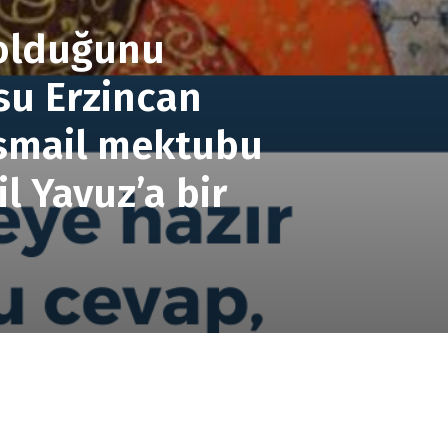
 olduğunu
su Erzincan
 İsmail mektubu
l Yavuz’a bir