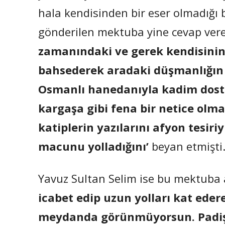
hala kendisinden bir eser olmadığı
gönderilen mektuba yine cevap ve
zamanındaki ve gerek kendisinin 
bahsederek aradaki düşmanlığın 
Osmanlı hanedanıyla kadim dos
kargaşa gibi fena bir netice olm
katiplerin yazılarını afyon tesiriy
macunu yolladığını’
beyan etmişti
Yavuz Sultan Selim ise bu mektuba ağ
icabet edip uzun yolları kat ede
meydanda görünmüyorsun. Padişa