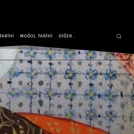
TARIHI
MOĞOL TARIHI
DIĞER
..