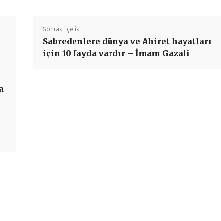
Sonraki İçerik
Sabredenlere dünya ve Ahiret hayatları
için 10 fayda vardır – İmam Gazali
i
a