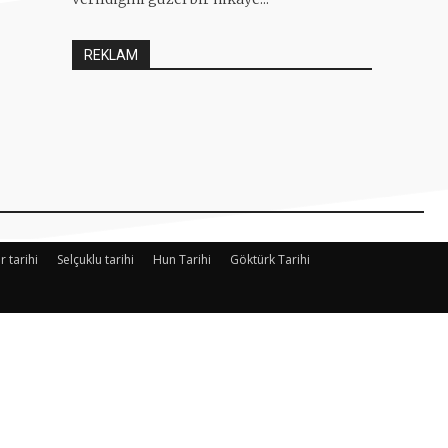
REKLAM
r tarihi
Selçuklu tarihi
Hun Tarihi
Göktürk Tarihi