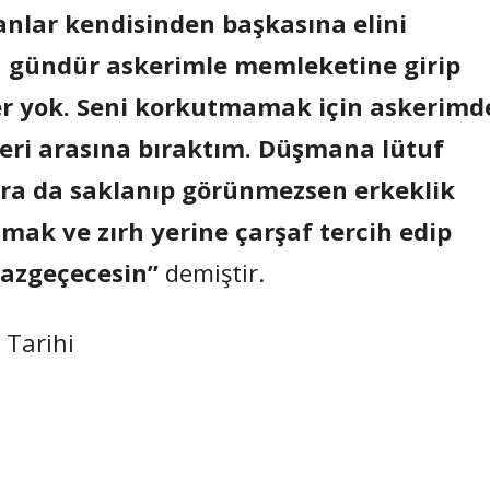
olanlar kendisinden başkasına elini
 gündür askerimle memleketine girip
er yok. Seni korkutmamak için askerimd
ayseri arasına bıraktım. Düşmana lütuf
ra da saklanıp görünmezsen erkeklik
mak ve zırh yerine çarşaf tercih edip
vazgeçecesin”
demiştir.
 Tarihi
Paylaş