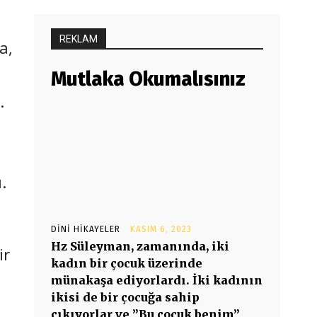
REKLAM
a,
Mutlaka Okumalısınız
.
.
DINI HIKAYELER
KASIM 6, 2023
Hz Süleyman, zamanında, iki
ir
kadın bir çocuk üzerinde
münakaşa ediyorlardı. İki kadının
ikisi de bir çocuğa sahip
çıkıyorlar ve ”Bu çocuk benim”