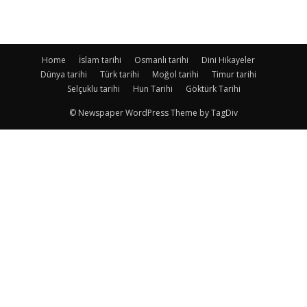
Home
İslam tarihi
Osmanlı tarihi
Dini Hikayeler
Dünya tarihi
Türk tarihi
Moğol tarihi
Timur tarihi
Selçuklu tarihi
Hun Tarihi
Göktürk Tarihi
© Newspaper WordPress Theme by TagDiv