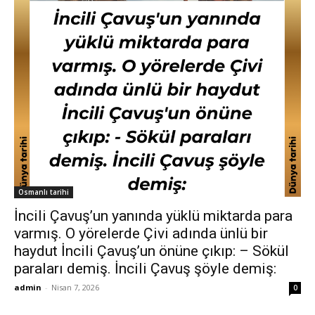
Osmanlı tarihi
İncili Çavuş’un yanında yüklü miktarda para
varmış. O yörelerde Çivi adında ünlü bir
haydut İncili Çavuş’un önüne çıkıp: – Sökül
paraları demiş. İncili Çavuş şöyle demiş:
admin
-
Nisan 7, 2026
0