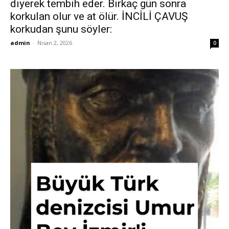
diyerek tembih eder. Birkaç gün sonra
korkulan olur ve at ölür. İNCİLİ ÇAVUŞ
korkudan şunu söyler:
admin
-
Nisan 2, 2026
0