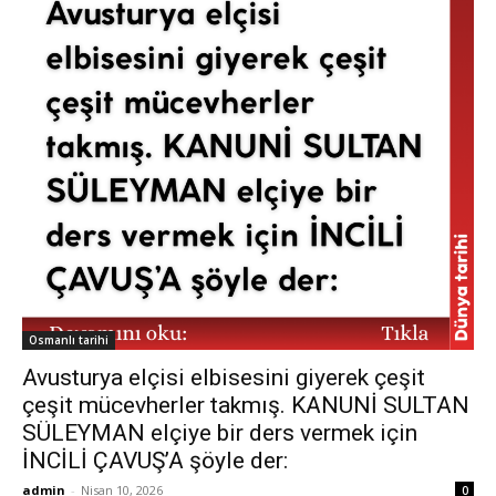
Osmanlı tarihi
Avusturya elçisi elbisesini giyerek çeşit
çeşit mücevherler takmış. KANUNİ SULTAN
SÜLEYMAN elçiye bir ders vermek için
İNCİLİ ÇAVUŞ’A şöyle der:
admin
-
Nisan 10, 2026
0