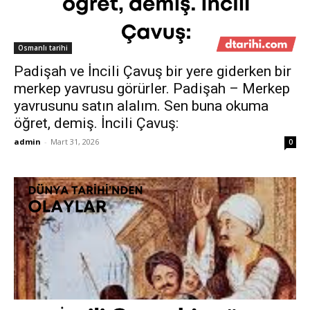
Osmanlı tarihi
Padişah ve İncili Çavuş bir yere giderken bir
merkep yavrusu görürler. Padişah – Merkep
yavrusunu satın alalım. Sen buna okuma
öğret, demiş. İncili Çavuş:
admin
-
Mart 31, 2026
0