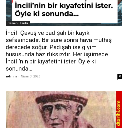
Osmanlı tarihi
İncili Çavuş ve padişah bir kayık
sefasındadır. Bir süre sonra hava müthiş
derecede soğur. Padişah ise giyim
hususunda hazırlıksızdır. Her üşümede
İncili’nin bir kıyafetini ister. Öyle ki
sonunda…
admin
-
Nisan 3, 2026
0