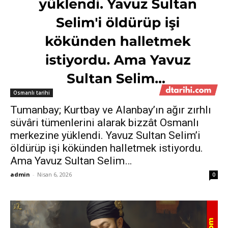
Osmanlı tarihi
Tumanbay; Kurtbay ve Alanbay’ın ağır zırhlı
süvâri tümenlerini alarak bizzât Osmanlı
merkezine yüklendi. Yavuz Sultan Selim’i
öldürüp işi kökünden halletmek istiyordu.
Ama Yavuz Sultan Selim…
admin
-
Nisan 6, 2026
0