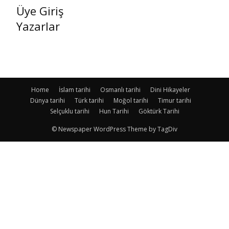
Üye Giriş
Yazarlar
Home
İslam tarihi
Osmanlı tarihi
Dini Hikayeler
Dünya tarihi
Türk tarihi
Moğol tarihi
Timur tarihi
Selçuklu tarihi
Hun Tarihi
Göktürk Tarihi
© Newspaper WordPress Theme by TagDiv