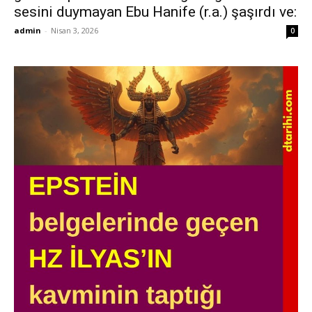
sesini duymayan Ebu Hanife (r.a.) şaşırdı ve:
admin
-
Nisan 3, 2026
0