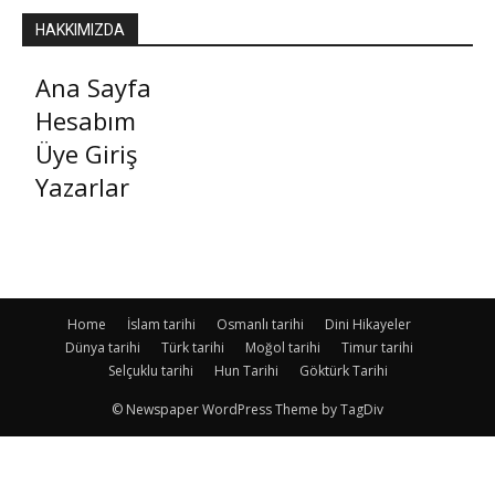
HAKKIMIZDA
Ana Sayfa
Hesabım
Üye Giriş
Yazarlar
Home
İslam tarihi
Osmanlı tarihi
Dini Hikayeler
Dünya tarihi
Türk tarihi
Moğol tarihi
Timur tarihi
Selçuklu tarihi
Hun Tarihi
Göktürk Tarihi
© Newspaper WordPress Theme by TagDiv