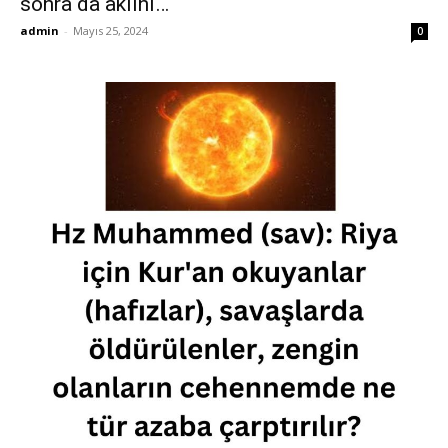
sonra da aklını…
admin
-
Mayıs 25, 2024
0