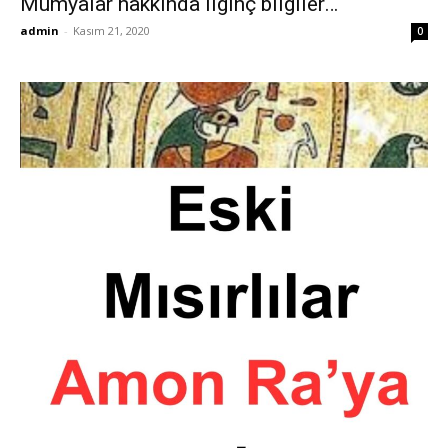
Mumyalar hakkında ilginç bilgiler…
admin
-
Kasım 21, 2020
0