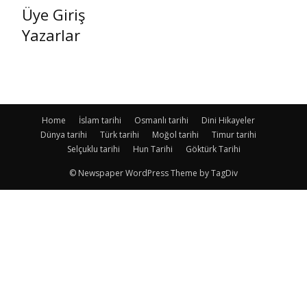
Üye Giriş
Yazarlar
Home
İslam tarihi
Osmanlı tarihi
Dini Hikayeler
Dünya tarihi
Türk tarihi
Moğol tarihi
Timur tarihi
Selçuklu tarihi
Hun Tarihi
Göktürk Tarihi
© Newspaper WordPress Theme by TagDiv