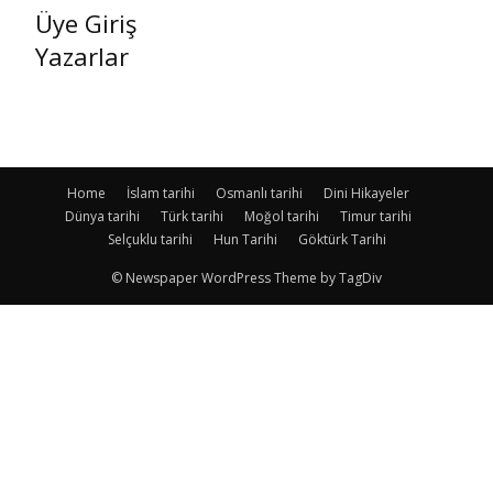
Üye Giriş
Yazarlar
Home
İslam tarihi
Osmanlı tarihi
Dini Hikayeler
Dünya tarihi
Türk tarihi
Moğol tarihi
Timur tarihi
Selçuklu tarihi
Hun Tarihi
Göktürk Tarihi
© Newspaper WordPress Theme by TagDiv