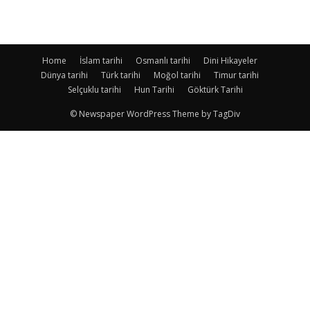
Home
İslam tarihi
Osmanlı tarihi
Dini Hikayeler
Dünya tarihi
Türk tarihi
Moğol tarihi
Timur tarihi
Selçuklu tarihi
Hun Tarihi
Göktürk Tarihi
© Newspaper WordPress Theme by TagDiv