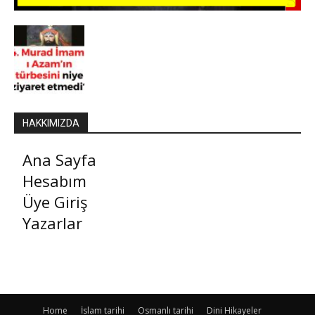
HAKKIMIZDA
Ana Sayfa
Hesabım
Üye Giriş
Yazarlar
Home
İslam tarihi
Osmanlı tarihi
Dini Hikayeler