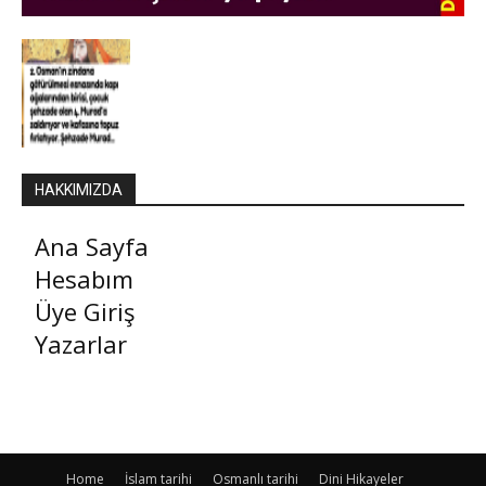
HAKKIMIZDA
Ana Sayfa
Hesabım
Üye Giriş
Yazarlar
Home
İslam tarihi
Osmanlı tarihi
Dini Hikayeler