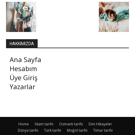
HAKKIMIZDA
Ana Sayfa
Hesabım
Üye Giriş
Yazarlar
Home
İslam tarihi
Osmanlı tarihi
Dini Hikayeler
Dünya tarihi
Türk tarihi
Moğol tarihi
Timur tarihi