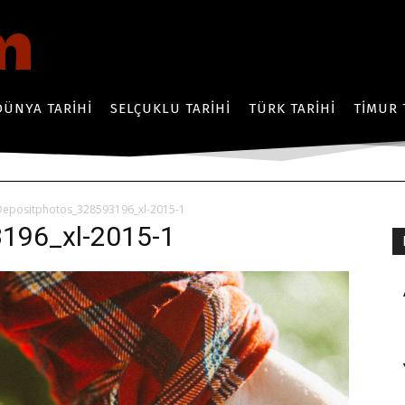
DÜNYA TARIHI
SELÇUKLU TARIHI
TÜRK TARIHI
TIMUR 
Depositphotos_328593196_xl-2015-1
196_xl-2015-1