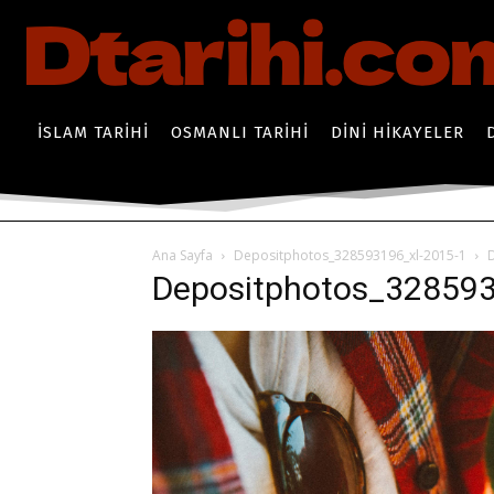
İSLAM TARIHI
OSMANLI TARIHI
DINI HIKAYELER
Ana Sayfa
Depositphotos_328593196_xl-2015-1
Depositphotos_328593