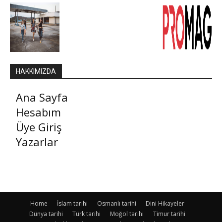
HAKKIMIZDA
Ana Sayfa
Hesabım
Üye Giriş
Yazarlar
Home
İslam tarihi
Osmanlı tarihi
Dini Hikayeler
Dünya tarihi
Türk tarihi
Moğol tarihi
Timur tarihi